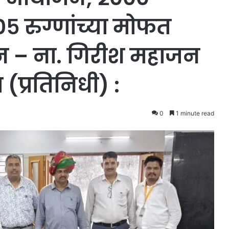
०५ रुग्णांच्या मोफत
वासन – ना. गिरीश महाजन
(प्रतिनिधी) :
0
1 minute read