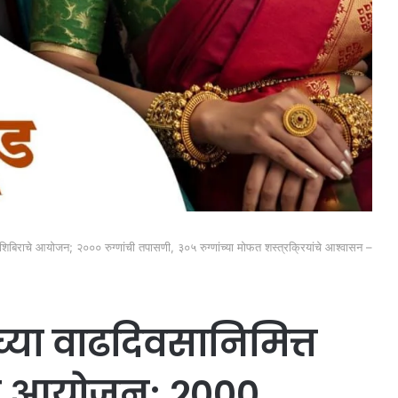
्य शिबिराचे आयोजन; २००० रुग्णांची तपासणी, ३०५ रुग्णांच्या मोफत शस्त्रक्रियांचे आश्वासन –
ांच्या वाढदिवसानिमित्त
चे आयोजन; २०००