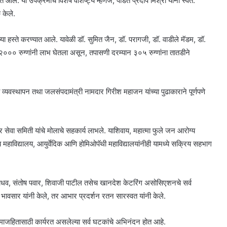
ले. या उपक्रमाचे विशेष वैशिष्ट्य म्हणजे, पंडित प्रदीप मिश्रा यांनी स्वत:
 केले.
या हस्ते करण्यात आले. यावेळी डॉ. सुमित जैन, डॉ. परागजी, डॉ. वाडीले मॅडम, डॉ.
२००० रुग्णांनी लाभ घेतला असून, तपासणी दरम्यान ३०५ रुग्णांना तातडीने
पत्ती व्यवस्थापन तथा जलसंपदामंत्री नामदार गिरीश महाजन यांच्या पुढाकाराने पूर्णपणे
सेवा समिती यांचे मोलाचे सहकार्य लाभले. याशिवाय, महात्मा फुले जन आरोग्य
महाविद्यालय, आयुर्वेदिक आणि होमिओपॅथी महाविद्यालयांनीही यामध्ये सक्रिय सहभाग
जाधव, संतोष पवार, शिवाजी पाटील तसेच खानदेश केटरिंग असोसिएशनचे सर्व
र भावसार यांनी केले, तर आभार प्रदर्शन रतन सारस्वत यांनी केले.
समाजहितासाठी कार्यरत असलेल्या सर्व घटकांचे अभिनंदन होत आहे.