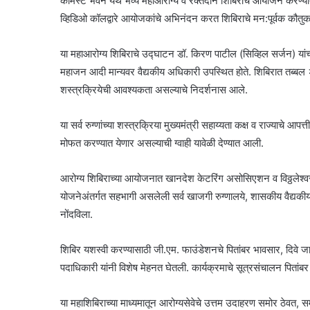
केमिस्ट भवन येथे भव्य महाआरोग्य व रक्तदान शिबिराचे आयोजन करण्यात आ
व्हिडिओ कॉलद्वारे आयोजकांचे अभिनंदन करत शिबिराचे मन:पूर्वक कौतुक
या महाआरोग्य शिबिराचे उद्घाटन डॉ. किरण पाटील (सिव्हिल सर्जन) यांच्
महाजन आदी मान्यवर वैद्यकीय अधिकारी उपस्थित होते. शिबिरात तब्बल 
शस्त्रक्रियेची आवश्यकता असल्याचे निदर्शनास आले.
या सर्व रुग्णांच्या शस्त्रक्रिया मुख्यमंत्री सहाय्यता कक्ष व राज्याचे आ
मोफत करण्यात येणार असल्याची ग्वाही यावेळी देण्यात आली.
आरोग्य शिबिराच्या आयोजनात खानदेश केटरिंग असोसिएशन व विठ्ठलेश्वर 
योजनेअंतर्गत सहभागी असलेली सर्व खाजगी रुग्णालये, शासकीय वैद्यकीय 
नोंदविला.
शिबिर यशस्वी करण्यासाठी जी.एम. फाउंडेशनचे पितांबर भावसार, दिवे 
पदाधिकारी यांनी विशेष मेहनत घेतली. कार्यक्रमाचे सूत्रसंचालन पितांब
या महाशिबिराच्या माध्यमातून आरोग्यसेवेचे उत्तम उदाहरण समोर ठेवत, 