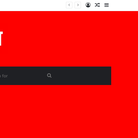
Log
Random
Sidebar
In
Article
Search
for