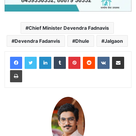
Chief Minister Devendra Fadnavis
Devendra Fadanvis
Dhule
Jalgaon
LinkedIn
Tumblr
Pinterest
Reddit
VKontakte
Share via Email
Print