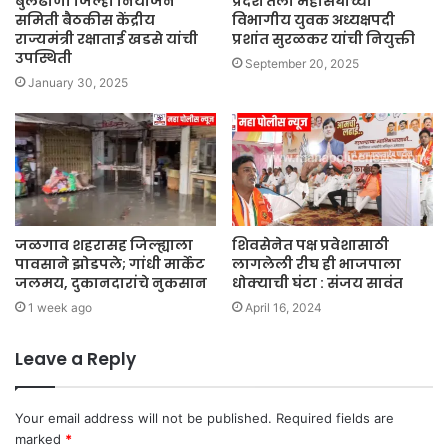
बुलढाणा जिल्हा नियोजन
प्रदेश तेली महासंघाच्या
समिती बैठकीस केंद्रीय
विभागीय युवक अध्यक्षपदी
राज्यमंत्री रक्षाताई खडसे यांची
प्रशांत सुरळकर यांची नियुक्ती
उपस्थिती
September 20, 2025
January 30, 2025
जळगाव शहरासह जिल्ह्याला
शिवसेनेत पक्ष प्रवेशासाठी
पावसाने झोडपले; गांधी मार्केट
लागलेली रीघ ही भाजपाला
जलमय, दुकानदारांचे नुकसान
धोक्याची घंटा : संजय सावंत
1 week ago
April 16, 2024
Leave a Reply
Your email address will not be published.
Required fields are
marked
*