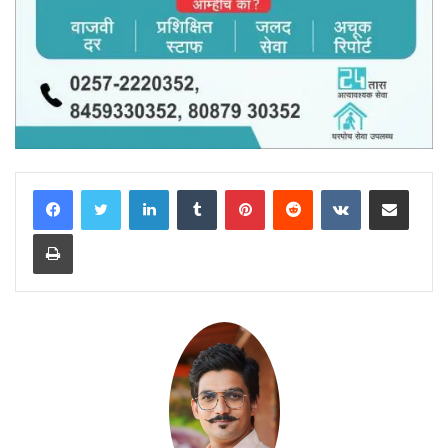
LinkedIn
Tumblr
Pinterest
Reddit
VKontakte
Share via Email
Print