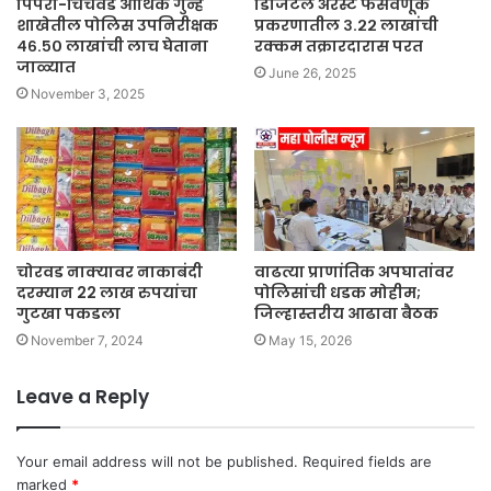
पिंपरी-चिंचवड आर्थिक गुन्हे
डिजिटल अरेस्ट फसवणूक
शाखेतील पोलिस उपनिरीक्षक
प्रकरणातील ३.२२ लाखांची
४६.५० लाखांची लाच घेताना
रक्कम तक्रारदारास परत
जाळ्यात
June 26, 2025
November 3, 2025
चोरवड नाक्यावर नाकाबंदी
वाढत्या प्राणांतिक अपघातांवर
दरम्यान 22 लाख रुपयांचा
पोलिसांची धडक मोहीम;
गुटखा पकडला
जिल्हास्तरीय आढावा बैठक
November 7, 2024
May 15, 2026
Leave a Reply
Your email address will not be published.
Required fields are
marked
*