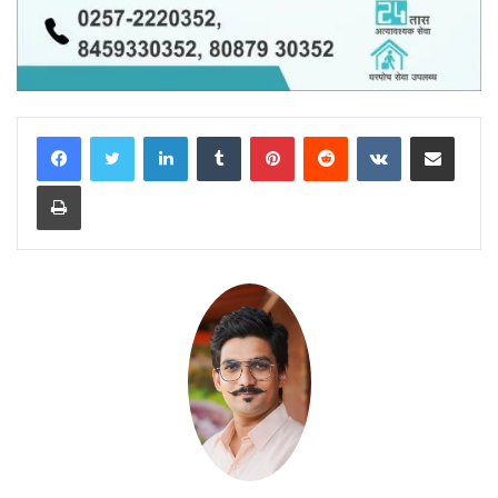
LinkedIn
Tumblr
Pinterest
Reddit
VKontakte
Share via Email
Print