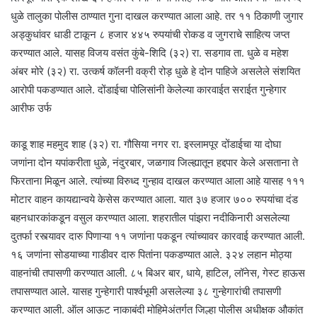
धुळे तालुका पोलीस ठाण्यात गुना दाखल करण्यात आला आहे. तर ११ ठिकाणी जुगार
अड्कुधांवर धाडी टाकून ८ हजार ४४५ रुपयांची रोकड व जुगराचे साहित्य जप्त
करण्यात आले. यासह विजय वसंत कुंबे-शिदि (३२) रा. सडगाव ता. धुळे व महेश
अंबर मोरे (३२) रा. उत्कर्ष कॉलनी वक्री रोड़ धुळे हे दोन पाहिजे असलेले संशयित
आरोपी पकडण्यात आले. दोंडाईचा पोलिसांनी केलेल्या कारवाईत सराईत गुन्हेगार
आरीफ उर्फ
काडू शाह महमुद शाह (३२) रा. गौसिया नगर रा. इस्लामपूर दोंडाईचा या दोघा
जणांना दोन यपांकरीता धुळे, नंदुरबार, जळगाव जिल्ह्यातून हद्दपार केले असताना ते
फिरताना मिळून आले. त्यांच्या विरुध्द गुन्हाव दाखल करण्यात आला आहे यासह १११
मोटार वाहन कायद्यान्वये केसेस करण्यात आला. यात ३७ हजार ७०० रुपयांचा दंड
बहनधारकांकडून वसुल करण्यात आला. शहरातील पांझरा नदीकिनारी असलेल्या
दुतर्फा रस्त्यावर दारु पिणाऱ्या ११ जणांना पकडून त्यांच्यावर कारवाई करण्यात आली.
१६ जणांना सोडयाच्या गाडीवर दारु पितांना पकडण्यात आले. ३२४ लहान मोठ्या
वाहनांची तपासणी करण्यात आली. ८५ बिअर बार, धाये, हाटिल, लॉनेस, गेस्ट हाऊस
तपासण्यात आले. यासह गुन्हेगारी पार्श्वभूमी असलेल्या ३८ गुन्हेगारांची तपासणी
करण्यात आली. ऑल आऊट नाकाबंदी मोहिमेअंतर्गत जिल्हा पोलीस अधीक्षक औकांत