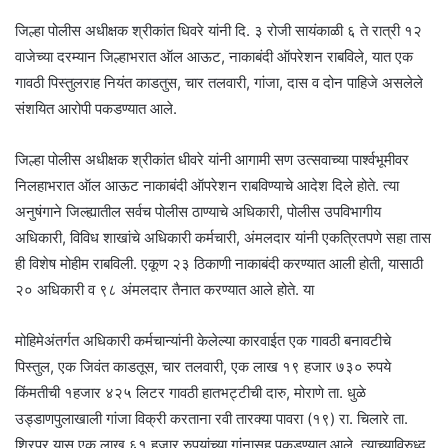
जिल्हा पोलीस अधीक्षक श्रीकांत धिवरे यांनी दि. ३ रोजी सायंकाळी ६ ते रात्री १२
वाजेच्या दरम्यान जिल्हाभरात ऑल आऊट, नाकाबंदी ऑपरेशन राबविले, यात एक
गावठी पिस्तुलराह नियंत काडतुस, चार तलवारी, गांजा, दास व दोन पाहिजे असलेले
संशयित आरोपी पकडण्यात आले.
जिल्हा पोलीस अधीक्षक श्रीकांत धीवरे यांनी आगामी सण उत्सवाच्या पार्श्वभूमीवर
निलहाभरात ऑल आऊट नाकाबंदी ऑपरेशन राबविण्याचे आदेश दिले होते. त्या
अनुषंगाने जिल्ह्यातील सर्वच पोलीस ठाण्याचे अधिकारी, पोलीस उपविभागीय
अधिकारी, विविध शाखांचे अधिकारी कर्मचारी, अंमलदार यांनी एकत्रितपणे सहा तास
ही विशेष मोहीम राबविली. एकूण २३ ठिकाणी नाकाबंदी करण्यात आली होती, यासाठी
२० अधिकारी व ९८ अंमलदार तैनात करण्यात आले होते. या
मोहिमेअंतर्गत अधिकारी कर्मचान्यांनी केलेल्या कारवाईत एक गावठी बनावटीचे
पिस्तुल, एक जिवंत काडतूस, चार तलवारी, एक लाख १९ हजार ७३० रुपये
किंमतीची १हजार ४२५ लिटर गावठी हातभट्टीची दारु, मोराणे ता. धुळे
उड्डाणपुलाखाली गांजा विक्री करताना रवी तारक्या पावरा (१९) रा. चिलारे ता.
शिरपूर यास एक लाख ६१ हजार रुपयांच्या गांनासह पकडण्यात आले. त्याच्याविरुध्द