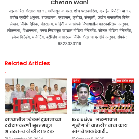
Chetan Wani
पत्रकारिता क्षेत्रात गत १६ वर्षांपासून कार्यरत. शोध पत्रकारिता, क्राईम रिपोर्टींगचा १५
वर्षांचा प्रदीर्घ अनुभव. राजकारण, प्रशासन, क्रीडा, संस्कृती, उद्योग जगतातील विशेष
लेखन. विविध दैनिक, मंत्रालय, माहिती व जनसंपर्क विभागातील पत्रकारितेचा अनुभव.
लोकसभा, विधानसभा, मनपा निवडणूक काळात मीडिया मॅनेजमेंट. सोशल मीडिया मॅनेजमेंट,
इमेज बिल्डिंग, मार्केटिंग, ब्रॅण्डिंग यासारख्या विविध क्षेत्राचा प्रदीर्घ अनुभव. संपर्क :
9823333119
Related Articles
ठाण्यातील ज्वेलर्स दुकानाच्या
Exclusive | जळगावात
दरोडाप्रकरणी सुरतमधून
गुन्हेगारी वाढली? वाचा काय
आंतरराज्य टोळीला अटक
सांगते आकडेवारी..
December 25, 2024
October 5, 2025