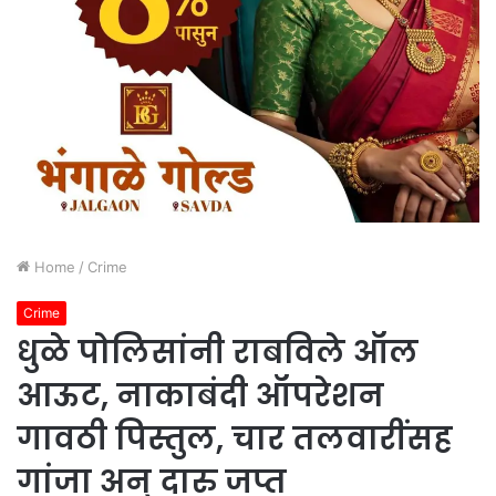
Home
/
Crime
Crime
धुळे पोलिसांनी राबविले ऑल
आऊट, नाकाबंदी ऑपरेशन
गावठी पिस्तुल, चार तलवारींसह
गांजा अन् दारु जप्त