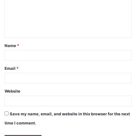
m
m
e
n
t
Name
*
*
Email
*
Website
Save my name, email, and website in this browser for the next
time I comment.