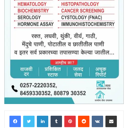
LinkedIn
Tumblr
Pinterest
Reddit
VKontakte
Share via Email
Print