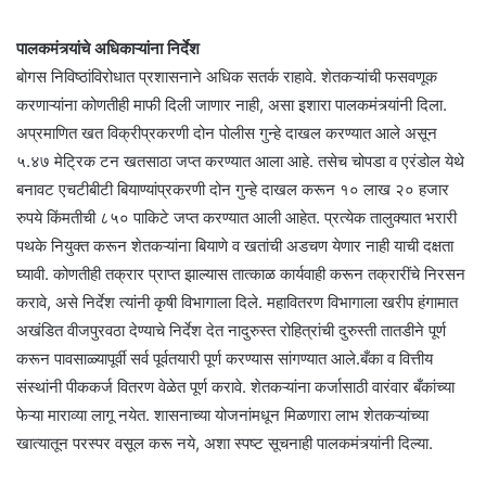
पालकमंत्र्यांचे अधिकाऱ्यांना निर्देश
बोगस निविष्ठांविरोधात प्रशासनाने अधिक सतर्क राहावे. शेतकऱ्यांची फसवणूक
करणाऱ्यांना कोणतीही माफी दिली जाणार नाही, असा इशारा पालकमंत्र्यांनी दिला.
अप्रमाणित खत विक्रीप्रकरणी दोन पोलीस गुन्हे दाखल करण्यात आले असून
५.४७ मेट्रिक टन खतसाठा जप्त करण्यात आला आहे. तसेच चोपडा व एरंडोल येथे
बनावट एचटीबीटी बियाण्यांप्रकरणी दोन गुन्हे दाखल करून १० लाख २० हजार
रुपये किंमतीची ८५० पाकिटे जप्त करण्यात आली आहेत. प्रत्येक तालुक्यात भरारी
पथके नियुक्त करून शेतकऱ्यांना बियाणे व खतांची अडचण येणार नाही याची दक्षता
घ्यावी. कोणतीही तक्रार प्राप्त झाल्यास तात्काळ कार्यवाही करून तक्रारींचे निरसन
करावे, असे निर्देश त्यांनी कृषी विभागाला दिले. महावितरण विभागाला खरीप हंगामात
अखंडित वीजपुरवठा देण्याचे निर्देश देत नादुरुस्त रोहित्रांची दुरुस्ती तातडीने पूर्ण
करून पावसाळ्यापूर्वी सर्व पूर्वतयारी पूर्ण करण्यास सांगण्यात आले.बँका व वित्तीय
संस्थांनी पीककर्ज वितरण वेळेत पूर्ण करावे. शेतकऱ्यांना कर्जासाठी वारंवार बँकांच्या
फेऱ्या माराव्या लागू नयेत. शासनाच्या योजनांमधून मिळणारा लाभ शेतकऱ्यांच्या
खात्यातून परस्पर वसूल करू नये, अशा स्पष्ट सूचनाही पालकमंत्र्यांनी दिल्या.