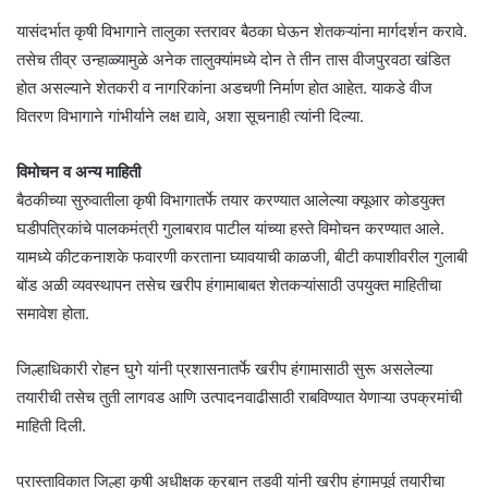
यासंदर्भात कृषी विभागाने तालुका स्तरावर बैठका घेऊन शेतकऱ्यांना मार्गदर्शन करावे.
तसेच तीव्र उन्हाळ्यामुळे अनेक तालुक्यांमध्ये दोन ते तीन तास वीजपुरवठा खंडित
होत असल्याने शेतकरी व नागरिकांना अडचणी निर्माण होत आहेत. याकडे वीज
वितरण विभागाने गांभीर्याने लक्ष द्यावे, अशा सूचनाही त्यांनी दिल्या.
विमोचन व अन्य माहिती
बैठकीच्या सुरुवातीला कृषी विभागातर्फे तयार करण्यात आलेल्या क्यूआर कोडयुक्त
घडीपत्रिकांचे पालकमंत्री गुलाबराव पाटील यांच्या हस्ते विमोचन करण्यात आले.
यामध्ये कीटकनाशके फवारणी करताना घ्यावयाची काळजी, बीटी कपाशीवरील गुलाबी
बोंड अळी व्यवस्थापन तसेच खरीप हंगामाबाबत शेतकऱ्यांसाठी उपयुक्त माहितीचा
समावेश होता.
जिल्हाधिकारी रोहन घुगे यांनी प्रशासनातर्फे खरीप हंगामासाठी सुरू असलेल्या
तयारीची तसेच तुती लागवड आणि उत्पादनवाढीसाठी राबविण्यात येणाऱ्या उपक्रमांची
माहिती दिली.
प्रास्ताविकात जिल्हा कृषी अधीक्षक कुरबान तडवी यांनी खरीप हंगामपूर्व तयारीचा