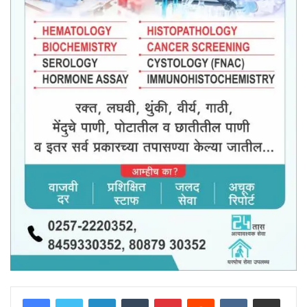
LinkedIn
Tumblr
Pinterest
Reddit
VKontakte
Share via Email