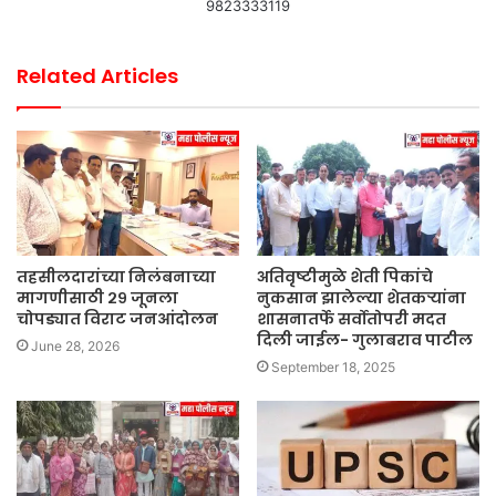
9823333119
Related Articles
तहसीलदारांच्या निलंबनाच्या
अतिवृष्टीमुळे शेती पिकांचे
मागणीसाठी २९ जूनला
नुकसान झालेल्या शेतकऱ्यांना
चोपड्यात विराट जनआंदोलन
शासनातर्फे सर्वोतोपरी मदत
दिली जाईल- गुलाबराव पाटील
June 28, 2026
September 18, 2025