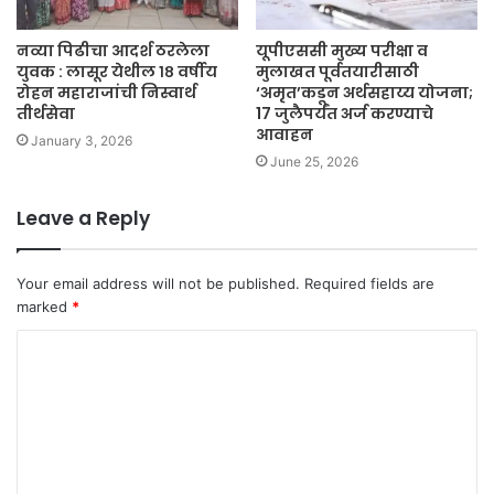
नव्या पिढीचा आदर्श ठरलेला
यूपीएससी मुख्य परीक्षा व
युवक : लासूर येथील १८ वर्षीय
मुलाखत पूर्वतयारीसाठी
रोहन महाराजांची निस्वार्थ
‘अमृत’कडून अर्थसहाय्य योजना;
तीर्थसेवा
17 जुलैपर्यंत अर्ज करण्याचे
आवाहन
January 3, 2026
June 25, 2026
Leave a Reply
Your email address will not be published.
Required fields are
marked
*
C
o
m
m
e