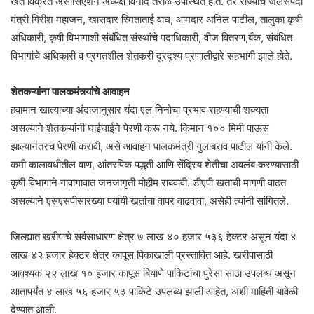
खत विक्रेते असोसिएशन अध्यक्ष विनोद तराळ उपस्थित होते. तर राज्याचे जलसंपदा
मंत्री गिरीश महाजन, खासदार स्मिताताई वाघ, आमदार अनिल पाटील, तालुका कृषी
अधिकारी, कृषी विभागाशी संबंधित संस्थांचे पदाधिकारी, वीज वितरण,बँक, संबंधित
विभागांचे अधिकारी व प्रगतशील शेतकरी दूरदृश्य प्रणालीद्वारे सहभागी झाले होते.
शेतकऱ्यांना पालकमंत्र्यांचे आवाहन
हवामान खात्याच्या अंदाजानुसार यंदा एल निनोचा प्रभाव राहण्याची शक्यता
असल्याने शेतकऱ्यांनी घाईघाईने पेरणी करू नये. किमान १०० मिमी पाऊस
झाल्यानंतरच पेरणी करावी, असे आवाहन पालकमंत्री गुलाबराव पाटील यांनी केले.
कमी कालावधीतील वाण, आंतरपिक पद्धती आणि सेंद्रिय शेतीचा अवलंब करण्यासाठी
कृषी विभागाने गावागावात जनजागृती मोहीम राबवावी. डीएपी खताची मागणी वाढत
असल्याने एसएसपीसारख्या पर्यायी खतांचा वापर वाढवावा, असेही त्यांनी सांगितले.
जिल्ह्यात खरीपाचे सर्वसाधारण क्षेत्र ७ लाख ४० हजार ५३६ हेक्टर असून यंदा ४
लाख ४२ हजार हेक्टर क्षेत्र कापूस पिकाखाली प्रस्तावित आहे. खरीपासाठी
आवश्यक २२ लाख १० हजार कापूस बियाणे पाकिटांचा पुरेसा साठा उपलब्ध असून
आतापर्यंत ४ लाख ५६ हजार ५३ पाकिटे उपलब्ध झाली आहेत, अशी माहिती यावेळी
देण्यात आली.