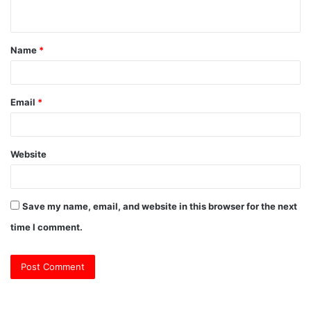
n
t
Name
*
*
Email
*
Website
Save my name, email, and website in this browser for the next
time I comment.