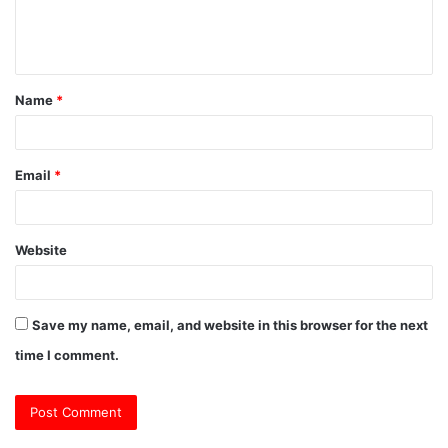
e
n
t
Name
*
*
Email
*
Website
Save my name, email, and website in this browser for the next
time I comment.