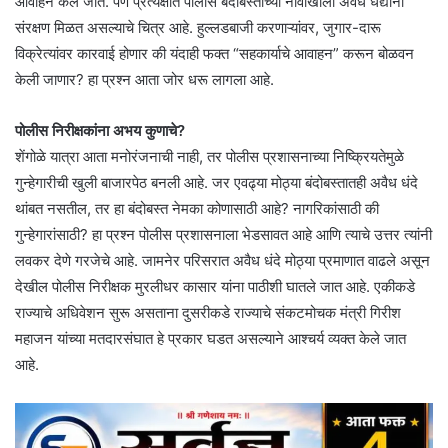
आवाहन केले जाते. पण प्रत्यक्षात पोलीस बंदोबस्ताच्या नावाखाली अवैध धंद्यांना
संरक्षण मिळत असल्याचे चित्र आहे. हुल्लडबाजी करणाऱ्यांवर, जुगार-दारू
विक्रेत्यांवर कारवाई होणार की यंदाही फक्त “सहकार्याचे आवाहन” करून बोळवन
केली जाणार? हा प्रश्न आता जोर धरू लागला आहे.
पोलीस निरीक्षकांना अभय कुणाचे?
शेंगोळे यात्रा आता मनोरंजनाची नाही, तर पोलीस प्रशासनाच्या निष्क्रियतेमुळे
गुन्हेगारीची खुली बाजारपेठ बनली आहे. जर एवढ्या मोठ्या बंदोबस्तातही अवैध धंदे
थांबत नसतील, तर हा बंदोबस्त नेमका कोणासाठी आहे? नागरिकांसाठी की
गुन्हेगारांसाठी? हा प्रश्न पोलीस प्रशासनाला भेडसावत आहे आणि त्याचे उत्तर त्यांनी
लवकर देणे गरजेचे आहे. जामनेर परिसरात अवैध धंदे मोठ्या प्रमाणात वाढले असून
देखील पोलीस निरीक्षक मुरलीधर कासार यांना पाठीशी घातले जात आहे. एकीकडे
राज्याचे अधिवेशन सुरू असताना दुसरीकडे राज्याचे संकटमोचक मंत्री गिरीश
महाजन यांच्या मतदारसंघात हे प्रकार घडत असल्याने आश्चर्य व्यक्त केले जात
आहे.