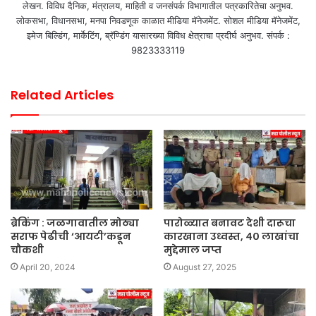
लेखन. विविध दैनिक, मंत्रालय, माहिती व जनसंपर्क विभागातील पत्रकारितेचा अनुभव.
लोकसभा, विधानसभा, मनपा निवडणूक काळात मीडिया मॅनेजमेंट. सोशल मीडिया मॅनेजमेंट,
इमेज बिल्डिंग, मार्केटिंग, ब्रॅण्डिंग यासारख्या विविध क्षेत्राचा प्रदीर्घ अनुभव. संपर्क :
9823333119
Related Articles
ब्रेकिंग : जळगावातील मोठ्या
पारोळ्यात बनावट देशी दारूचा
सराफ पेढीची ‘आयटी’कडून
कारखाना उध्वस्त, ४० लाखांचा
चौकशी
मुद्देमाल जप्त
April 20, 2024
August 27, 2025