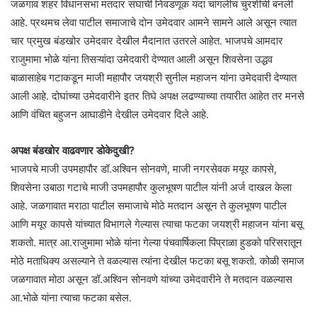
जळगाव शहर विधानसभा मतदार संघाची निवडणूक यंदा चांगलीच चुरशीची बनली
आहे. प्रथमच लेवा पाटील समाजाचे दोन उमेदवार आमने सामने आले असून त्यात
चार प्रमुख बंडखोर उमेदवार देखील मैदानात उतरले आहेत. भाजपचे आमदार
राजुमामा भोळे यांना तिसऱ्यांदा उमेदवारी देण्यात आली असून शिवसेना उद्धव
बाळासाहेब गटाकडून माजी महापौर जयश्री सुनील महाजन यांना उमेदवारी देण्यात
आली आहे. दोघांच्या उमेदवारीने इतर तिघे अपक्ष लढण्याच्या तयारीत आहेत तर मनसे
आणि वंचित बहुजन आघाडीने देखील उमेदवार दिले आहे.
अपक्ष बंडखोर वाढवणार डोकेदुखी?
भाजपचे माजी उपमहापौर डॉ.अश्विन सोनवणे, माजी नगरसेवक मयूर कापसे,
शिवसेना उबाठा गटाचे माजी उपमहापौर कुलभूषण पाटील यांनी अर्ज दाखल केला
आहे. जळगावात मराठा पाटील समाजाचे मोठे मतदान असून ते कुलभूषण पाटील
आणि मयूर कापसे यांच्यात विभागले गेल्यास त्याचा फटका जयश्री महाजन यांना बसू
शकतो. मात्र आ.राजुमामा भोळे यांना गेल्या पंचवार्षिकला पिंप्राळा हुडको परिसरातून
मोठे मताधिक्य असल्याने ते वळल्यास त्यांना देखील फटका बसू शकतो. कोळी समाज
जळगावात मोठा असून डॉ.अश्विन सोनवणे यांच्या उमेदवारीने ते मतदान वळल्यास
आ.भोळे यांना त्याचा फटका बसेल.