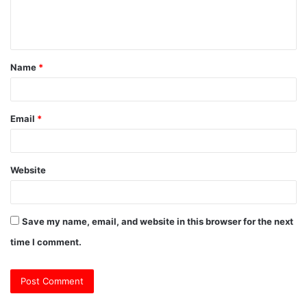
e
n
t
Name
*
*
Email
*
Website
Save my name, email, and website in this browser for the next
time I comment.