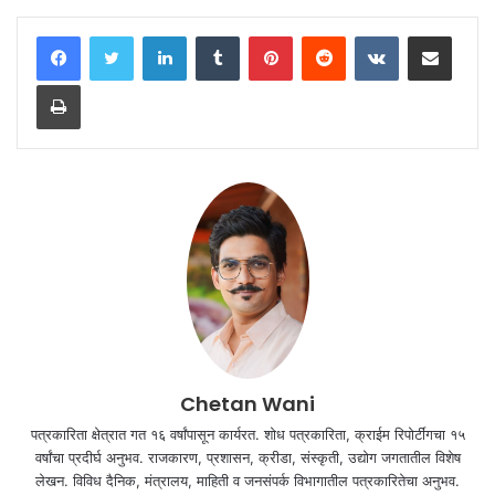
LinkedIn
Tumblr
Pinterest
Reddit
VKontakte
Share via Email
Print
Chetan Wani
पत्रकारिता क्षेत्रात गत १६ वर्षांपासून कार्यरत. शोध पत्रकारिता, क्राईम रिपोर्टींगचा १५
वर्षांचा प्रदीर्घ अनुभव. राजकारण, प्रशासन, क्रीडा, संस्कृती, उद्योग जगतातील विशेष
लेखन. विविध दैनिक, मंत्रालय, माहिती व जनसंपर्क विभागातील पत्रकारितेचा अनुभव.