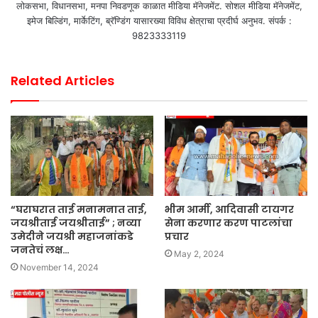
लोकसभा, विधानसभा, मनपा निवडणूक काळात मीडिया मॅनेजमेंट. सोशल मीडिया मॅनेजमेंट,
इमेज बिल्डिंग, मार्केटिंग, ब्रॅण्डिंग यासारख्या विविध क्षेत्राचा प्रदीर्घ अनुभव. संपर्क :
9823333119
Related Articles
“घराघरात ताई मनामनात ताई,
भीम आर्मी, आदिवासी टायगर
जयश्रीताई जयश्रीताई” ; नव्या
सेना करणार करण पाटलांचा
उमेदीने जयश्री महाजनांकडे
प्रचार
जनतेचं लक्ष…
May 2, 2024
November 14, 2024