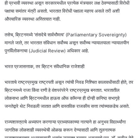
ही प्रभावी व्यवस्था असून सरकारमधील प्रत्येक मंत्र्यावर लक्ष ठेवण्यासाठी विरोधी
पक्षाचा समांतर मंत्री असतो. भारतात विरोधी पक्षाला महत्त्व असले तरी अशी
औपचारिक व्यवस्था अस्तित्वात नाही.
तसेच, ब्रिटनमध्ये ‘संसदेचे सार्वभौमत्व’ (Parliamentary Sovereignty)
मानले जाते, तर भारतात संविधान सर्वोच्च असून सर्वोच्च न्यायालयाला न्यायालयीन
पुनर्विलोकनाचा (Judicial Review) अधिकार आहे.
भारत प्रजासत्ताक, तर ब्रिटन संवैधानिक राजेशाही
भारताचे राष्ट्रप्रमुख राष्ट्रपती असून त्यांची निवड निश्चित कालावधीसाठी होते, तर
ब्रिटनमध्ये राजा किंवा राणी हे वंशपरंपरेने राष्ट्रप्रमुख बनतात. भारतातील
लोकसभा आणि ब्रिटनमधील हाऊस ऑफ कॉमन्स ही दोन्ही कनिष्ठ सभागृहे
जनतेद्वारे थेट निवडली जातात आणि वास्तविक राजकीय सत्ता त्यांच्याकडेच असते.
राज्यशास्त्राचे अध्यापन करणाऱ्या प्राध्यापकाच्या नात्याने हा अनुभव विद्यार्थ्यांना
जागतिक लोकशाही व्यवस्थेची ओळख करून देण्यासाठी आणि तुलनात्मक
राज्यशास्त्राच्या अभ्यासासाठी अत्यंत उपयुक्त ठरणार असल्याचे प्रा. डॉ. सुनील नेवे