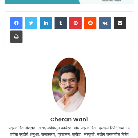
LinkedIn
Tumblr
Pinterest
Reddit
VKontakte
Share via Email
Print
Chetan Wani
पत्रकारिता क्षेत्रात गत १६ वर्षांपासून कार्यरत. शोध पत्रकारिता, क्राईम रिपोर्टींगचा १५
वर्षांचा प्रदीर्घ अनुभव. राजकारण, प्रशासन, क्रीडा, संस्कृती, उद्योग जगतातील विशेष