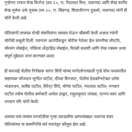
गुन्हेगार राफत शेख फिरोज (वय २०, रा. गेंदालाल मिल, जळगाव) आणि शेख शारीम
शेख मुसेफ उर्फ मुसाब (वय २०, रा. सिंहगड, शिवाजीनगर हुडको, जळगाव) यांनी ही
चोरी केली आहे.
पोलिसांनी तत्काळ दोन्ही संशयितांना ताब्यात घेऊन चौकशी केली असता त्यांनी
चोरीची कबुली दिली. त्यानंतर आरोपींकडून चोरीस गेलेला डेल कंपनीचा लॅपटॉप,
सॅमसंग मोबाईल, नोकिया अँड्रॉईड मोबाईल, पितळी कळशी आणि रोख रक्कम असा
संपूर्ण मुद्देमाल जप्त करण्यात आला.
ही कारवाई पोलीस निरीक्षक सागर शिंपी यांच्या मार्गदर्शनाखाली गुन्हे शोध पथकातील
सहाय्यक फौजदार सुनील पाटील, दीपक शिरसाट, पोलीस हेडकॉन्स्टेबल उमेश
भांडारकर, सतीश पाटील, विरेंद्र शिंदे, योगेश पाटील, नंदलाल पाटील, भगवान
पाटील तसेच पोलीस कर्मचारी अमोल ठाकूर, राहुलकुमार पांचाळ, प्रणय पवार आणि
भगवान मोरे यांनी केली.
अवघ्या पाच तासांत घरफोडीचा गुन्हा उघडकीस आणल्याबद्दल जळगाव शहर
पोलिसांच्या या कामगिरीचे सर्व स्तरांतून कौतुक होत आहे.