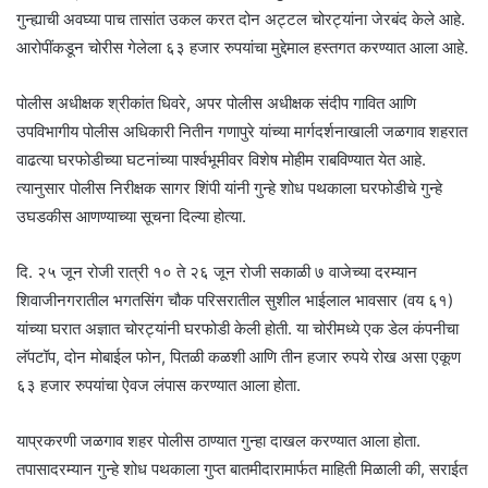
गुन्ह्याची अवघ्या पाच तासांत उकल करत दोन अट्टल चोरट्यांना जेरबंद केले आहे.
आरोपींकडून चोरीस गेलेला ६३ हजार रुपयांचा मुद्देमाल हस्तगत करण्यात आला आहे.
पोलीस अधीक्षक श्रीकांत धिवरे, अपर पोलीस अधीक्षक संदीप गावित आणि
उपविभागीय पोलीस अधिकारी नितीन गणापुरे यांच्या मार्गदर्शनाखाली जळगाव शहरात
वाढत्या घरफोडीच्या घटनांच्या पार्श्वभूमीवर विशेष मोहीम राबविण्यात येत आहे.
त्यानुसार पोलीस निरीक्षक सागर शिंपी यांनी गुन्हे शोध पथकाला घरफोडीचे गुन्हे
उघडकीस आणण्याच्या सूचना दिल्या होत्या.
दि. २५ जून रोजी रात्री १० ते २६ जून रोजी सकाळी ७ वाजेच्या दरम्यान
शिवाजीनगरातील भगतसिंग चौक परिसरातील सुशील भाईलाल भावसार (वय ६१)
यांच्या घरात अज्ञात चोरट्यांनी घरफोडी केली होती. या चोरीमध्ये एक डेल कंपनीचा
लॅपटॉप, दोन मोबाईल फोन, पितळी कळशी आणि तीन हजार रुपये रोख असा एकूण
६३ हजार रुपयांचा ऐवज लंपास करण्यात आला होता.
याप्रकरणी जळगाव शहर पोलीस ठाण्यात गुन्हा दाखल करण्यात आला होता.
तपासादरम्यान गुन्हे शोध पथकाला गुप्त बातमीदारामार्फत माहिती मिळाली की, सराईत