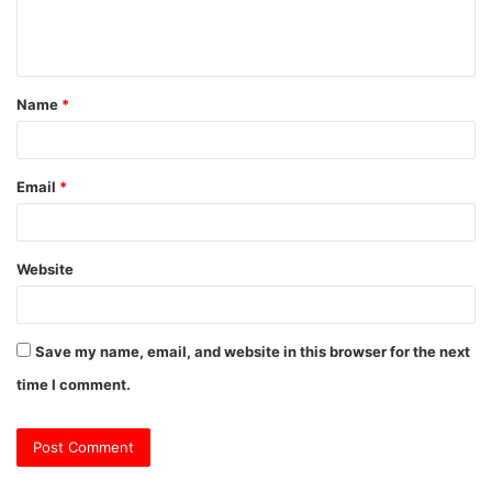
e
n
t
Name
*
*
Email
*
Website
Save my name, email, and website in this browser for the next
time I comment.