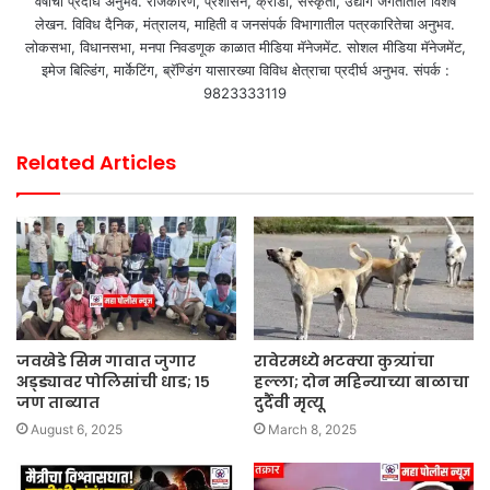
वर्षांचा प्रदीर्घ अनुभव. राजकारण, प्रशासन, क्रीडा, संस्कृती, उद्योग जगतातील विशेष
लेखन. विविध दैनिक, मंत्रालय, माहिती व जनसंपर्क विभागातील पत्रकारितेचा अनुभव.
लोकसभा, विधानसभा, मनपा निवडणूक काळात मीडिया मॅनेजमेंट. सोशल मीडिया मॅनेजमेंट,
इमेज बिल्डिंग, मार्केटिंग, ब्रॅण्डिंग यासारख्या विविध क्षेत्राचा प्रदीर्घ अनुभव. संपर्क :
9823333119
Related Articles
जवखेडे सिम गावात जुगार
रावेरमध्ये भटक्या कुत्र्यांचा
अड्ड्यावर पोलिसांची धाड; १५
हल्ला; दोन महिन्याच्या बाळाचा
जण ताब्यात
दुर्दैवी मृत्यू
August 6, 2025
March 8, 2025