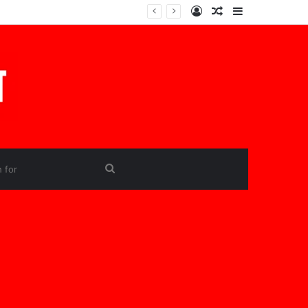
Log
Random
Sidebar
In
Article
Search
for