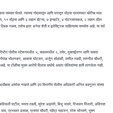
) याला ताब्यात घेतले. त्याच्या गोदामातून आणि घरातून मोठ्या प्रमाणावर चोरीचा माल
 पंप, ११ मोठ्या आणि ३ लहान बॅटऱ्या, ७ इन्व्हर्टर, ४ मोटरसायकल, २ लहान पॉवर
 ठिबक नळ्या, तसेच इतर अनेक शेती व इलेक्ट्रिक साहित्याचा समावेश आहे. या सर्व
 निंभोरा पोलीस स्टेशनमधील ५, यावलमधील २, रावेर, मुक्ताईनगर आणि सावदा
हिला, गोपाळ भोलनकर, आकाश घोटकर, अर्जुन सोळंकी, जमील तडवी, स्वप्नील चौधरी,
े. या टोळीचा मुख्य आरोपी विलास वाघोदे अद्याप पोलिसांच्या हाती लागलेला नाही.
ीस अधीक्षक अशोक नखाते आणि उप विभागीय पोलीस अधिकारी अनिल बडगुजर यांच्या
कदिपाली पाटील, ममता तडवी, सुरेश अढायंगे, बिजु जावरे, रिजवान पिंजारी, अविनाश
घ, प्रभाकर ढसाळ, प्रशांत चौधरी, महेंद्र महाजन, परेश सोनवणे, भुषण