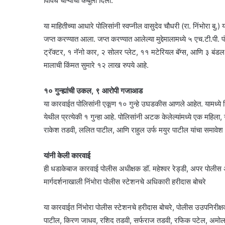
विविध चोऱ्यांची कबुली दिली.
​या माहितीच्या आधारे पोलिसांनी स्वप्नील वासुदेव चौधरी (रा. निंभोरा बु.
जप्त करण्यात आला. जप्त करण्यात आलेल्या मुद्देमालामध्ये ५ एच.टी.पी.
ट्रॅक्टर, १ नॅनो कार, २ सोलर प्लेट, ११ मटेरियल बॅग्स, आणि ३ बंडल
मालाची किंमत सुमारे १२ लाख रुपये आहे.
१० गुन्ह्यांची उकल, ९ आरोपी गजाआड
​या कारवाईत पोलिसांनी एकूण १० गुन्हे उघडकीस आणले आहेत. यामध्ये
येथील प्रत्येकी १ गुन्हा आहे. पोलिसांनी अटक केलेल्यांमध्ये एक म
राकेश तडवी, ललित पाटील, आणि राहुल उर्फ मयुर पाटील यांचा समावेश आह
यांनी केली कारवाई
​ही धडाकेबाज कारवाई पोलीस अधीक्षक डॉ. महेश्वर रेड्डी, अपर पोल
मार्गदर्शनाखाली निंभोरा पोलीस स्टेशनचे अधिकारी हरीदास बोचरे
या कारवाईत निंभोरा पोलीस स्टेशनचे हरीदास बोचरे, पोलीस उउपनिरीक्ष
पाटील, किरण जाधव, रशिद तडवी, सर्फराज तडवी, रफिक पटेल, अमोल वा