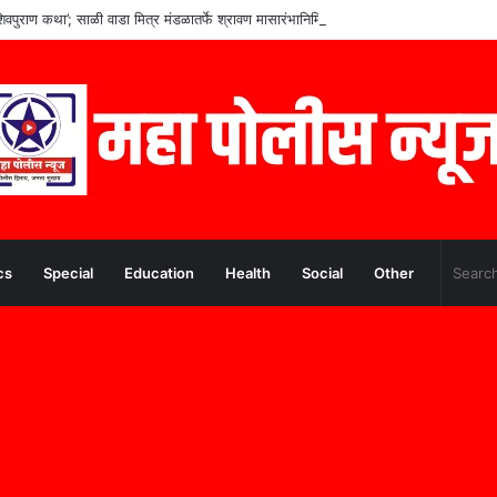
िवपुराण कथा’; साळी वाडा मित्र मंडळातर्फे श्रावण मासारंभानिमित्त आयोजन
cs
Special
Education
Health
Social
Other