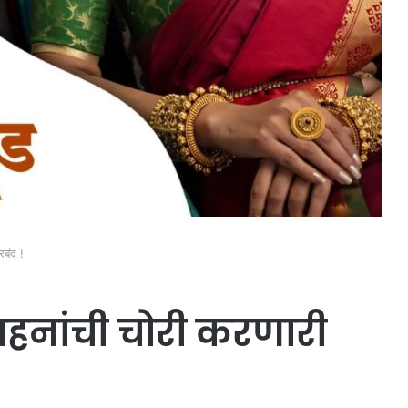
रबंद !
ाहनांची चोरी करणारी