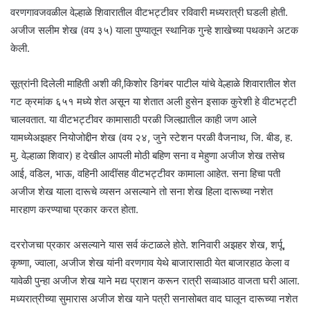
वरणगावजवळील वेल्हाळे शिवारातील वीटभट्टीवर रविवारी मध्यरात्री घडली होती.
अजीज सलीम शेख (वय ३५) याला पुण्यातून स्थानिक गुन्हे शाखेच्या पथकाने अटक
केली.
सूत्रांनी दिलेली माहिती अशी की,किशोर डिगंबर पाटील यांचे वेल्हाळे शिवारातील शेत
गट क्रमांक ६५१ मध्ये शेत असून या शेतात अली हुसेन इसाक कुरेशी हे वीटभट्टी
चालवतात. या वीटभट्टीवर कामासाठी परळी जिल्ह्यातील काही जण आले
यामध्येअझहर नियोजोद्दीन शेख (वय २४, जुने स्टेशन परळी वैजनाथ, जि. बीड, ह.
मु. वेल्हाळा शिवार) ह देखील आपली मोठी बहिण सना व मेहुणा अजीज शेख तसेच
आई, वडिल, भाऊ, वहिनी आदींसह वीटभट्टीवर कामाला आहेत. सना हिचा पती
अजीज शेख याला दारूचे व्यसन असल्याने तो सना शेख हिला दारूच्या नशेत
मारहाण करण्याचा प्रकार करत होता.
दररोजचा प्रकार असल्याने यास सर्व कंटाळले होते. शनिवारी अझहर शेख, शर्पू,
कृष्णा, ज्वाला, अजीज शेख यांनी वरणगाव येथे बाजारासाठी येत बाजारहाठ केला व
यावेळी पुन्हा अजीज शेख याने मद्य प्राशन करून रात्री सव्वाआठ वाजता घरी आला.
मध्यरात्रीच्या सुमारास अजीज शेख याने पत्री सनासोबत वाद घालून दारूच्या नशेत