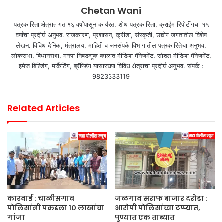
Chetan Wani
पत्रकारिता क्षेत्रात गत १६ वर्षांपासून कार्यरत. शोध पत्रकारिता, क्राईम रिपोर्टींगचा १५
वर्षांचा प्रदीर्घ अनुभव. राजकारण, प्रशासन, क्रीडा, संस्कृती, उद्योग जगतातील विशेष
लेखन. विविध दैनिक, मंत्रालय, माहिती व जनसंपर्क विभागातील पत्रकारितेचा अनुभव.
लोकसभा, विधानसभा, मनपा निवडणूक काळात मीडिया मॅनेजमेंट. सोशल मीडिया मॅनेजमेंट,
इमेज बिल्डिंग, मार्केटिंग, ब्रॅण्डिंग यासारख्या विविध क्षेत्राचा प्रदीर्घ अनुभव. संपर्क :
9823333119
Related Articles
कारवाई : चाळीसगाव
जळगाव सराफ बाजार दरोडा :
पोलिसांनी पकडला १० लाखांचा
आरोपी पोलिसांच्या टप्प्यात,
गांजा
पुण्यात एक ताब्यात