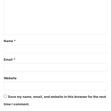
m
m
e
n
t
Name
*
*
Email
*
Website
Save my name, email, and website in this browser for the next
time I comment.