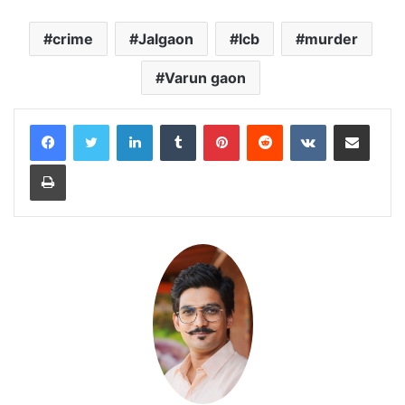
crime
Jalgaon
lcb
murder
Varun gaon
LinkedIn
Tumblr
Pinterest
Reddit
VKontakte
Share via Email
Print