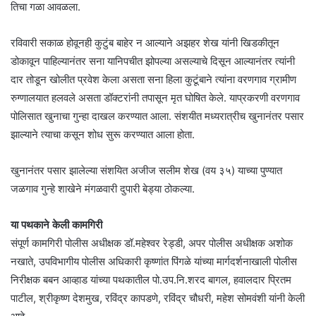
तिचा गळा आवळला.
रविवारी सकाळ होवूनही कुटुंब बाहेर न आल्याने अझहर शेख यांनी खिडकीतून
डोकावून पाहिल्यानंतर सना यानिपचीत झोपल्या असल्याचे दिसून आल्यानंतर त्यांनी
दार तोडून खोलीत प्रवेश केला असता सना हिला कुटूंबाने त्यांना वरणगाव ग्रामीण
रुग्णालयात हलवले असता डॉक्टरांनी तपासून मृत घोषित केले. याप्रकरणी वरणगाव
पोलिसात खुनाचा गुन्हा दाखल करण्यात आला. संशयीत मध्यरात्रीच खुनानंतर पसार
झाल्याने त्याचा कसून शोध सुरू करण्यात आला होता.
खुनानंतर पसार झालेल्या संशयित अजीज सलीम शेख (वय ३५) याच्या पुण्यात
जळगाव गुन्हे शाखेने मंगळवारी दुपारी बेड्या ठोकल्या.
या पथकाने केली कामगिरी
संपूर्ण कामगिरी पोलीस अधीक्षक डॉ.महेश्वर रेड्डी, अपर पोलीस अधीक्षक अशोक
नखाते, उपविभागीय पोलीस अधिकारी कृष्णांत पिंगळे यांच्या मार्गदर्शनाखाली पोलीस
निरीक्षक बबन आव्हाड यांच्या पथकातील पो.उप.नि.शरद बागल, हवालदार प्रितम
पाटील, श्रीकृष्ण देशमुख, रविंद्र कापडणे, रविंद्र चौधरी, महेश सोमवंशी यांनी केली