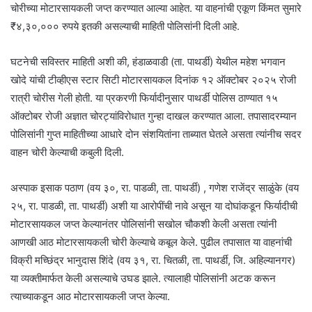
चोरीच्या मोटारसायकली जप्त करण्यात आल्या आहेत. या वाहनांची एकूण किंमत सुमारे
₹४,३०,००० रुपये इतकी असल्याची माहिती पोलिसांनी दिली आहे.
घटनेची सविस्तर माहिती अशी की, हंडाळवाडी (ता. पाथर्डी) येथील महेश भगवान
खोदे यांची टीव्हीएस स्टार सिटी मोटारसायकल दिनांक १२ ऑक्टोबर २०२५ रोजी
रात्री चोरीस गेली होती. या प्रकरणी फिर्यादीनुसार पाथर्डी पोलिस ठाण्यात १५
ऑक्टोबर रोजी अज्ञात चोरट्यांविरोधात गुन्हा दाखल करण्यात आला. तपासादरम्यान
पोलिसांनी गुप्त माहितीच्या आधारे दोन संशयितांना ताब्यात घेतले असता त्यांनीच सदर
वाहन चोरी केल्याची कबुली दिली.
अस्पाक इसाक पठाण (वय ३०, रा. पाडळी, ता. पाथर्डी) , गणेश राजेंद्र साळुंके (वय
२५, रा. पाडळी, ता. पाथर्डी) अशी या आरोपींची नावे असून या दोघांकडून फिर्यादीची
मोटारसायकल जप्त केल्यानंतर पोलिसांनी सखोल चौकशी केली असता त्यांनी
आणखी आठ मोटारसायकली चोरी केल्याचे कबूल केले. पुढील तपासात या वाहनांची
विक्री मच्छिंद्र भानुदास शिंदे (वय ३१, रा. चितळी, ता. पाथर्डी, जि. अहिल्यानगर)
या व्यक्तीमार्फत केली असल्याचे उघड झाले. त्यालाही पोलिसांनी अटक करून
त्याच्याकडून आठ मोटारसायकली जप्त केल्या.