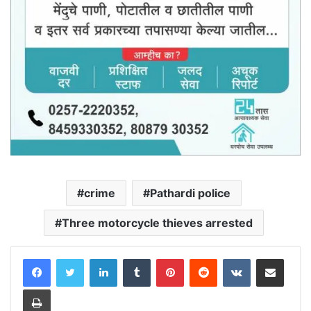
crime
Pathardi police
Three motorcycle thieves arrested
LinkedIn
Tumblr
Pinterest
Reddit
VKontakte
Share via Email
Print