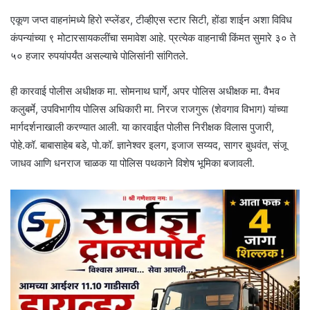
एकूण जप्त वाहनांमध्ये हिरो स्प्लेंडर, टीव्हीएस स्टार सिटी, होंडा शाईन अशा विविध
कंपन्यांच्या ९ मोटारसायकलींचा समावेश आहे. प्रत्येक वाहनाची किंमत सुमारे ३० ते
५० हजार रुपयांपर्यंत असल्याचे पोलिसांनी सांगितले.
ही कारवाई पोलीस अधीक्षक मा. सोमनाथ घार्गे, अपर पोलिस अधीक्षक मा. वैभव
कलुबर्मे, उपविभागीय पोलिस अधिकारी मा. निरज राजगुरू (शेवगाव विभाग) यांच्या
मार्गदर्शनाखाली करण्यात आली. या कारवाईत पोलीस निरीक्षक विलास पुजारी,
पोहे.कॉ. बाबासाहेब बडे, पो.कॉ. ज्ञानेश्वर इलग, इजाज सय्यद, सागर बुधवंत, संजू
जाधव आणि धनराज चाळक या पोलिस पथकाने विशेष भूमिका बजावली.