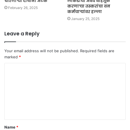
चोरणाऱ्या दोघांना अटक
लाकडाची अवैध वाहतूक
करणाऱ्या तस्करांचा वन
February 26, 2025
कर्मचाऱ्यांवर हल्ला
January 25, 2025
Leave a Reply
Your email address will not be published.
Required fields are
marked
*
C
o
m
m
e
n
t
Name
*
*