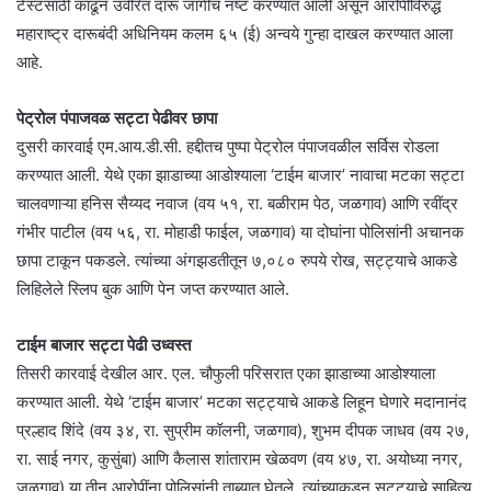
टेस्टसाठी काढून उर्वरित दारू जागीच नष्ट करण्यात आली असून आरोपीविरुद्ध
महाराष्ट्र दारूबंदी अधिनियम कलम ६५ (ई) अन्वये गुन्हा दाखल करण्यात आला
आहे.
पेट्रोल पंपाजवळ सट्टा पेढीवर छापा
दुसरी कारवाई एम.आय.डी.सी. हद्दीतच पुष्पा पेट्रोल पंपाजवळील सर्विस रोडला
करण्यात आली. येथे एका झाडाच्या आडोश्याला ‘टाईम बाजार’ नावाचा मटका सट्टा
चालवणाऱ्या हनिस सैय्यद नवाज (वय ५१, रा. बळीराम पेठ, जळगाव) आणि रवींद्र
गंभीर पाटील (वय ५६, रा. मोहाडी फाईल, जळगाव) या दोघांना पोलिसांनी अचानक
छापा टाकून पकडले. त्यांच्या अंगझडतीतून ७,०८० रुपये रोख, सट्ट्याचे आकडे
लिहिलेले स्लिप बुक आणि पेन जप्त करण्यात आले.
टाईम बाजार सट्टा पेढी उध्वस्त
तिसरी कारवाई देखील आर. एल. चौफुली परिसरात एका झाडाच्या आडोश्याला
करण्यात आली. येथे ‘टाईम बाजार’ मटका सट्ट्याचे आकडे लिहून घेणारे मदानानंद
प्रल्हाद शिंदे (वय ३४, रा. सुप्रीम कॉलनी, जळगाव), शुभम दीपक जाधव (वय २७,
रा. साई नगर, कुसुंबा) आणि कैलास शांताराम खेळवण (वय ४७, रा. अयोध्या नगर,
जळगाव) या तीन आरोपींना पोलिसांनी ताब्यात घेतले. त्यांच्याकडून सट्ट्याचे साहित्य