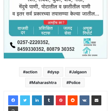
action
dysp
Jalgaon
Maharashtra
Police
LinkedIn
Tumblr
Pinterest
Reddit
VKontakte
Share via Email
Print