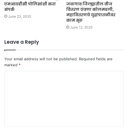
एमआयडीसी पोलिसांशी करा
जळगाव जिल्ह्यातील वीज
संपर्क
वितरण यंत्रणा कोलमडली,
महावितरणचे युद्धपातळीवर
June 23, 2025
काम सुरू
June 12, 2025
Leave a Reply
Your email address will not be published.
Required fields are
marked
*
C
o
m
m
e
n
t