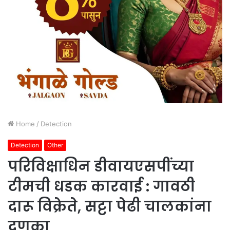
Home
/
Detection
Detection
Other
परिविक्षाधिन डीवायएसपींच्या
टीमची धडक कारवाई : गावठी
दारू विक्रेते, सट्टा पेढी चालकांना
दणका