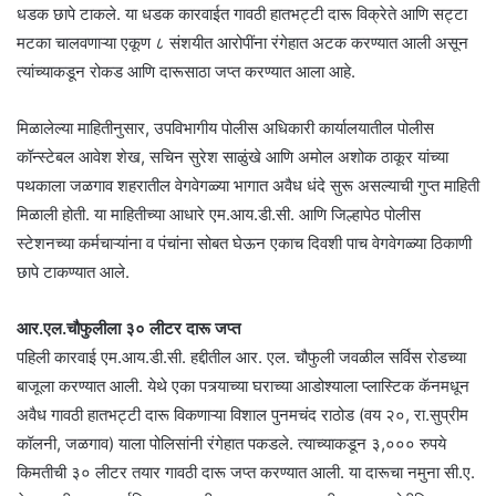
धडक छापे टाकले. या धडक कारवाईत गावठी हातभट्टी दारू विक्रेते आणि सट्टा
मटका चालवणाऱ्या एकूण ८ संशयीत आरोपींना रंगेहात अटक करण्यात आली असून
त्यांच्याकडून रोकड आणि दारूसाठा जप्त करण्यात आला आहे.
मिळालेल्या माहितीनुसार, उपविभागीय पोलीस अधिकारी कार्यालयातील पोलीस
कॉन्स्टेबल आवेश शेख, सचिन सुरेश साळुंखे आणि अमोल अशोक ठाकूर यांच्या
पथकाला जळगाव शहरातील वेगवेगळ्या भागात अवैध धंदे सुरू असल्याची गुप्त माहिती
मिळाली होती. या माहितीच्या आधारे एम.आय.डी.सी. आणि जिल्हापेठ पोलीस
स्टेशनच्या कर्मचाऱ्यांना व पंचांना सोबत घेऊन एकाच दिवशी पाच वेगवेगळ्या ठिकाणी
छापे टाकण्यात आले.
आर.एल.चौफुलीला ३० लीटर दारू जप्त
पहिली कारवाई एम.आय.डी.सी. हद्दीतील आर. एल. चौफुली जवळील सर्विस रोडच्या
बाजूला करण्यात आली. येथे एका पत्र्याच्या घराच्या आडोश्याला प्लास्टिक कॅनमधून
अवैध गावठी हातभट्टी दारू विकणाऱ्या विशाल पुनमचंद राठोड (वय २०, रा.सुप्रीम
कॉलनी, जळगाव) याला पोलिसांनी रंगेहात पकडले. त्याच्याकडून ३,००० रुपये
किमतीची ३० लीटर तयार गावठी दारू जप्त करण्यात आली. या दारूचा नमुना सी.ए.