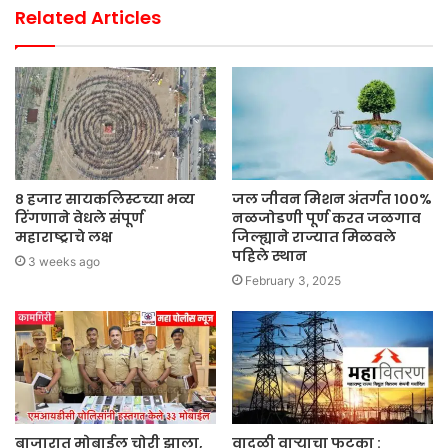
Related Articles
८ हजार सायकलिस्टच्या भव्य
जल जीवन मिशन अंतर्गत १००%
रिंगणाने वेधले संपूर्ण
नळजोडणी पूर्ण करत जळगाव
महाराष्ट्राचे लक्ष
जिल्ह्याने राज्यात मिळवले
पहिले स्थान
3 weeks ago
February 3, 2025
बाजारात मोबाईल चोरी झाला,
वादळी वाऱ्याचा फटका :