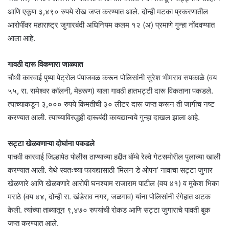
आणि एकूण ३,४९० रुपये रोख जप्त करण्यात आले. दोन्ही मटका प्रकरणातील
आरोपींवर महाराष्ट्र जुगारबंदी अधिनियम कलम १२ (अ) प्रमाणे गुन्हा नोंदवण्यात
आला आहे.
गावठी दारू विकणारा जाळ्यात
चौथी कारवाई पुष्पा पेट्रोल पंपाजवळ करून पोलिसांनी सुरेश भीमराव सपकाळे (वय
५५, रा. रामेश्वर कॉलनी, मेहरूण) याला गावठी हातभट्टी दारू विकताना पकडले.
त्याच्याकडून ३,००० रुपये किमतीची ३० लीटर दारू जप्त करून ती जागीच नष्ट
करण्यात आली. त्याच्याविरुद्धही दारूबंदी कायद्यान्वये गुन्हा दाखल झाला आहे.
सट्टा खेळवणाऱ्या दोघांना पकडले
पाचवी कारवाई जिल्हापेठ पोलीस ठाण्याच्या हद्दीत बॉम्बे रेल्वे गेटसमोरील पुलाच्या खाली
करण्यात आली. येथे स्वतःच्या फायद्यासाठी ‘मिलन डे ओपन’ नावाचा सट्टा जुगार
खेळणारे आणि खेळवणारे आरोपी घनश्याम राजाराम पाटील (वय ४१) व मुकेश भिका
मराठे (वय ४४, दोन्ही रा. खंडेराव नगर, जळगाव) यांना पोलिसांनी रंगेहात अटक
केली. त्यांच्या ताब्यातून ९,४७० रुपयांची रोकड आणि सट्टा जुगाराचे पावती बुक
जप्त करण्यात आले.