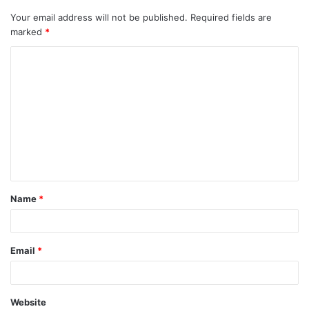
Your email address will not be published.
Required fields are
marked
*
C
o
m
m
e
n
t
Name
*
*
Email
*
Website