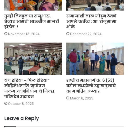
तुम्ही निवडून या राजूभाऊ,
समाजाशी नाळ जोडून ठेवणे
तेव्हाच आमची भाऊबीज साजरी
आपले कर्तव्य : आ. राजूमामा
होईल..!
भोळे
November 13, 2024
December 22, 2024
यंग इंडिया – फिट इंडिया”
राष्ट्रीय महामार्ग क्र. 6 (53)
मोहिमेअंतर्गत ‘सुपोषण
वरील मध्यरेल्वे उड्डाणपुलाचे
जळगाव’ अभियानाचे जिल्हा
काम अंतिम टप्प्यात
परिषदेत उद्घाटन
March 8, 2025
October 8, 2025
Leave a Reply