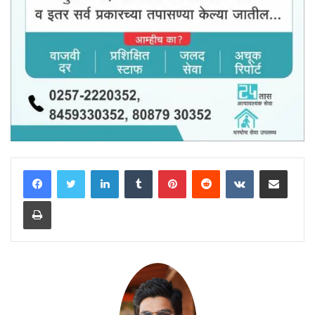
LinkedIn
Tumblr
Pinterest
Reddit
VKontakte
Share via Email
Print