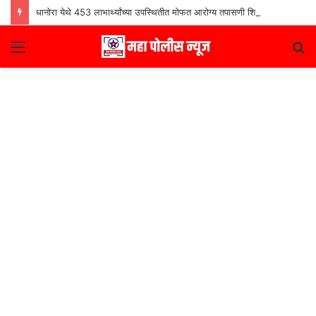
धानोरा येथे 453 लाभार्थ्यांच्या उपस्थितीत मोफत आरोग्य तपासणी शिबीर उत्साहात
Menu
S
fo