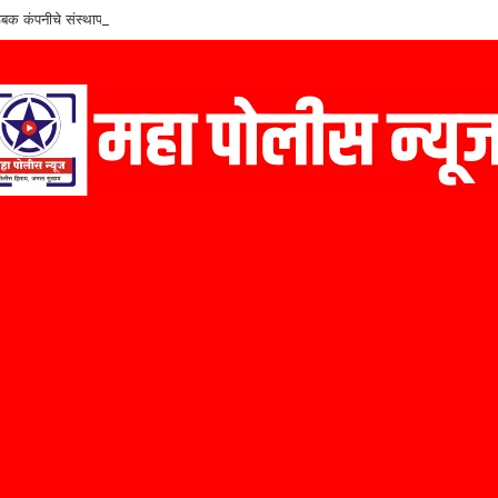
बक कंपनीचे संस्थापक कैलास निळे यांचा ‘मराठी उद्योजक पुरस्कार