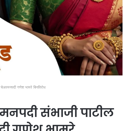
स चेअरमनपदी गणेश भामरे बिनविरोध
अरमनपदी संभाजी पाटील
दी गणेश भामरे