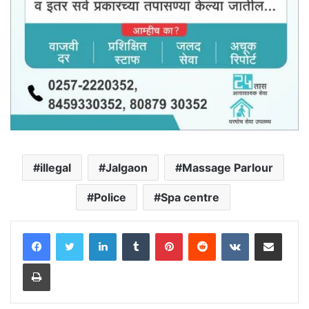
illegal
Jalgaon
Massage Parlour
Police
Spa centre
LinkedIn
Tumblr
Pinterest
Reddit
VKontakte
Share via Email
Print