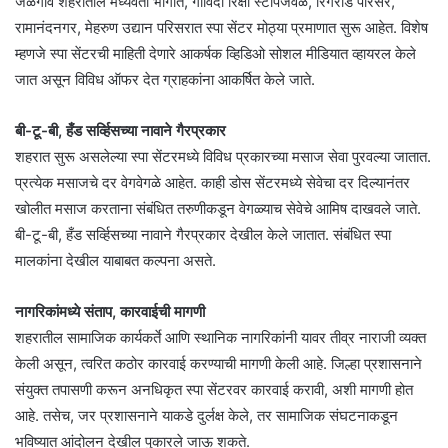
जळगाव शहरातील मध्यवर्ती भागात, गोविंदा रिक्षा स्टॉपजवळ, रिंगरोड परिसर,
रामानंदनगर, मेहरुण उद्यान परिसरात स्पा सेंटर मोठ्या प्रमाणात सुरू आहेत. विशेष
म्हणजे स्पा सेंटरची माहिती देणारे आकर्षक व्हिडिओ सोशल मीडियात व्हायरल केले
जात असून विविध ऑफर देत ग्राहकांना आकर्षित केले जाते.
बी-टू-बी, हँड सर्व्हिसच्या नावाने गैरप्रकार
शहरात सुरू असलेल्या स्पा सेंटरमध्ये विविध प्रकारच्या मसाज सेवा पुरवल्या जातात.
प्रत्येक मसाजचे दर वेगवेगळे आहेत. काही डोस सेंटरमध्ये सेवेचा दर दिल्यानंतर
खोलीत मसाज करताना संबंधित तरुणीकडून वेगळ्याच सेवेचे आमिष दाखवले जाते.
बी-टू-बी, हँड सर्व्हिसच्या नावाने गैरप्रकार देखील केले जातात. संबंधित स्पा
मालकांना देखील याबाबत कल्पना असते.
नागरिकांमध्ये संताप, कारवाईची मागणी
शहरातील सामाजिक कार्यकर्ते आणि स्थानिक नागरिकांनी यावर तीव्र नाराजी व्यक्त
केली असून, त्वरित कठोर कारवाई करण्याची मागणी केली आहे. जिल्हा प्रशासनाने
संयुक्त तपासणी करून अनधिकृत स्पा सेंटरवर कारवाई करावी, अशी मागणी होत
आहे. तसेच, जर प्रशासनाने याकडे दुर्लक्ष केले, तर सामाजिक संघटनाकडून
भविष्यात आंदोलन देखील पुकारले जाऊ शकते.