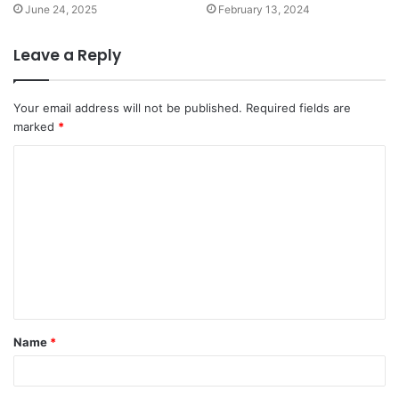
June 24, 2025
February 13, 2024
Leave a Reply
Your email address will not be published.
Required fields are
marked
*
C
o
m
m
e
n
t
Name
*
*