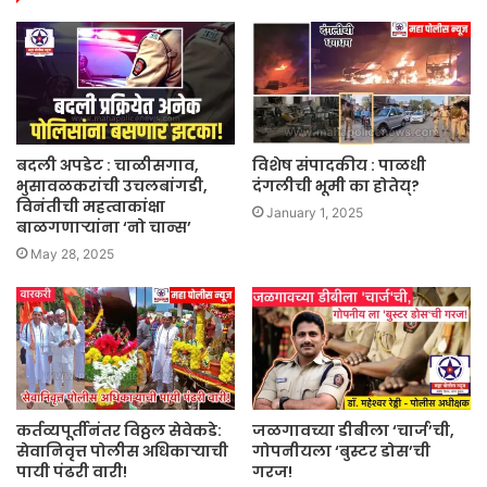
बदली अपडेट : चाळीसगाव,
विशेष संपादकीय : पाळधी
भुसावळकरांची उचलबांगडी,
दंगलीची भूमी का होतेय्‌?
विनंतीची महत्वाकांक्षा
January 1, 2025
बाळगणाऱ्यांना ‘नो चान्स’
May 28, 2025
कर्तव्यपूर्तीनंतर विठ्ठल सेवेकडे:
जळगावच्या डीबीला ‘चार्ज’ची,
सेवानिवृत्त पोलीस अधिकाऱ्याची
गोपनीयला ‘बुस्टर डोस’ची
पायी पंढरी वारी!
गरज!