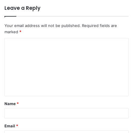
Leave a Reply
Your email address will not be published.
Required fields are
marked
*
C
o
m
m
e
n
t
Name
*
*
Email
*