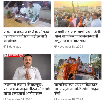
जळगाव शहरात १२ ते १६ ऑगस्ट
जयश्री महाजन यांची प्रचार रॅली;
दरम्यान पर्यावरण महोत्सवाचे
आज वाटलेल्या वचननाम्याची
आयोजन
संपूर्ण जळगावात चर्चा
3 days ago
November 18, 2024
जळगाव मनपा निवडणूक :
नागरिकांच्या प्रचंड प्रतिसादात
प्रभाग ६ क मधून धीरज सोनवणे
आ. राजूमामा भोळे यांची वाहन
यांचा उमेदवारी अर्ज दाखल
रॅली
December 31, 2025
November 18, 2024