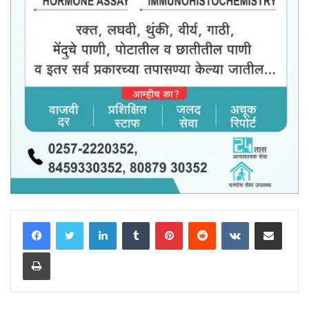
LinkedIn
Tumblr
Pinterest
Reddit
VKontakte
Share via Email
Print