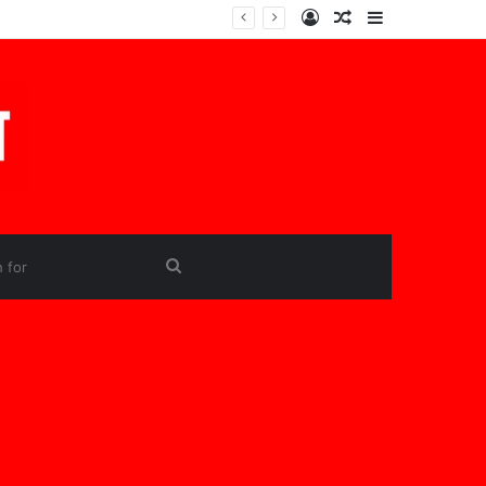
Log
Random
Sidebar
In
Article
Search
for