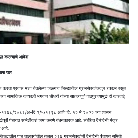
सूल करण्याचे आदेश
याला यश
न करता प्रवास भत्ता घेतलेल्या जळगाव जिल्ह्यातील ग्रामसेवकांकडून रक्कम वसूल
सामाजिक कार्यकर्ते भगवान चौधरी यांच्या सातत्यपूर्ण पाठपुराव्यामुळे ही कारवाई
झेडपीए-१६६८/२०८३/अ-दि.२/५/१९९८ आणि दि. १२ मे २०२२ च्या शासन
ेपूर्वी पंचायत समितीकडे जमा करणे बंधनकारक आहे. संबंधित दैनंदिनी मंजूर
ी आहे.
्ह्यातील पाच तालुक्यांतील तब्बल २९६ ग्रामसेवकांनी दैनंदिनी पंचायत समिती