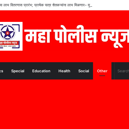
च्या लाभ वितरणास प्रारंभ; प्रत्येक पात्र शेतकऱ्यांना लाभ मिळणार– मुख्यमंत्री देवेंद्र फडणवीस
cs
Special
Education
Health
Social
Other