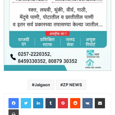
Jalgaon
ZP NEWS
LinkedIn
Tumblr
Pinterest
Reddit
VKontakte
Share via Email
Print