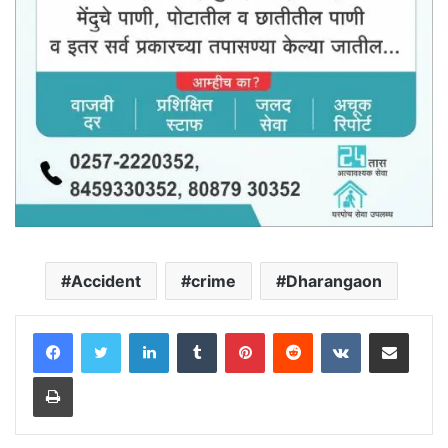
Accident
crime
Dharangaon
LinkedIn
Tumblr
Pinterest
Reddit
VKontakte
Share via Email
Print