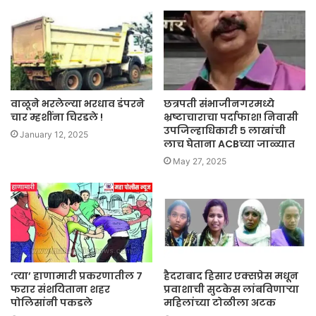
वाळूने भरलेल्या भरधाव डंपरने
छत्रपती संभाजीनगरमध्ये
चार म्हशींना चिरडले !
भ्रष्टाचाराचा पर्दाफाश! निवासी
उपजिल्हाधिकारी ५ लाखांची
January 12, 2025
लाच घेताना ACBच्या जाळ्यात
May 27, 2025
‘त्या’ हाणामारी प्रकरणातील ७
हैदराबाद हिसार एक्सप्रेस मधून
फरार संशयिताना शहर
प्रवाशाची सुटकेस लांबविणाऱ्या
पोलिसांनी पकडले
महिलांच्या टोळीला अटक