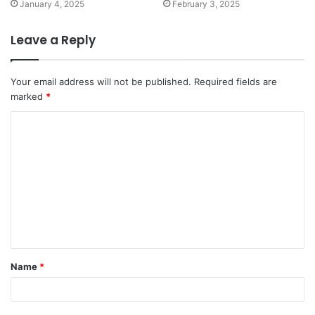
January 4, 2025
February 3, 2025
Leave a Reply
Your email address will not be published.
Required fields are
marked
*
C
o
m
m
e
n
t
Name
*
*