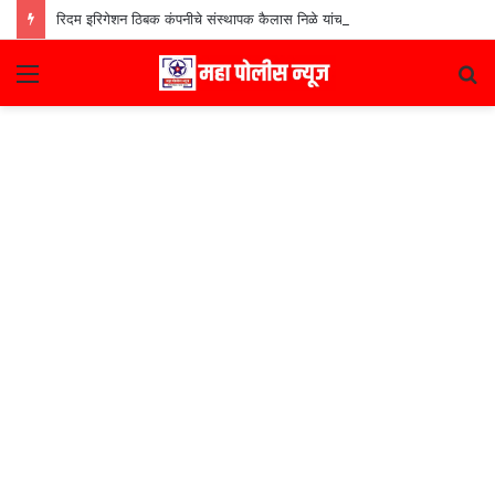
रिदम इरिगेशन ठिबक कंपनीचे संस्थापक कैलास निळे यांचा ‘मराठी उद्योजक पुरस्कार
Menu
S
fo