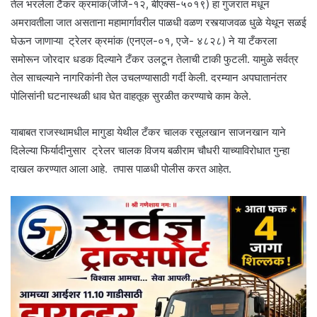
तेल भरलेला टैंकर क्रमांक(जीजे-१२, बीएक्स-५०१९) हा गुजरात मधून
अमरावतीला जात असताना महामार्गावरील पाळधी वळण रस्त्याजवळ धुळे येथून सळई
घेऊन जाणाऱ्या ट्रेलर क्रमांक (एनएल-०१, एजे- ४८२८) ने या टँकरला
समोरून जोरदार धडक दिल्याने टँकर उलटून तेलाची टाकी फुटली. यामुळे सर्वत्र
तेल साचल्याने नागरिकांनी तेल उचलण्यासाठी गर्दी केली. दरम्यान अपघातानंतर
पोलिसांनी घटनास्थळी धाव घेत वाहतूक सुरळीत करण्याचे काम केले.
याबाबत राजस्थामधील मागुडा येथील टँकर चालक रसूलखान साजनखान याने
दिलेल्या फिर्यादीनुसार ट्रेलर चालक विजय बळीराम चौधरी याच्याविरोधात गुन्हा
दाखल करण्यात आला आहे. तपास पाळधी पोलीस करत आहेत.