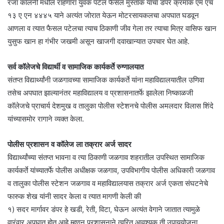
रजा कॉलनी मधील राहणारा युवक पटेल फैसल मुस्ताक याचा डंपर क्रमांक एम एच
१३ ए एन ४४४५ याने अत्यंत जोरात येऊन मोटरसायकलचा अपघात घडवून
आणला व त्यात फैसल पटेलचा त्याच ठिकाणी जीव गेला तर त्याचा मित्र वासिफ खान
युसुफ खान हा गंभीर जखमी असून खाजगी दवाखान्यात उपचार घेत आहे.
सर्व कॉलेजचे विद्यार्थी व सामाजिक कार्यकर्ते रुग्णालयात
संतप्त विद्यार्थ्यांनी जळगावच्या सामाजिक कार्यकर्ते यांना महाविद्यालयातील उणिवा
तसेच अपघात झाल्यानंतर महाविद्यालय व प्रशासनातर्फे झालेला निष्काळजी
कॉलेजचे प्राचार्य देशमुख व तालुका पोलीस स्टेशनचे पोलीस अमलदार विलास शिंदे
यांच्यासमोर रागाने व्यक्त केला.
पोलीस प्रशासन व कॉलेज ला तक्रार अर्ज सादर
विद्यार्थ्यांच्या संतप्त भावना व त्या ठिकाणी जळगाव शहरातील उपस्थित सामाजिक
कार्यकर्ते यांच्यातर्फे पोलीस अधीक्षक जळगाव, उपविभागीय पोलीस अधिकारी जळगाव
व तालुका पोलीस स्टेशन जळगाव व महाविद्यालयास तक्रार अर्ज एकता संघटनेचे
फारुक शेख यांनी सादर केला व त्यात मागणी केली की
१) सदर मार्गावर डंपर हे खडी, रेती, विटा, घेऊन अत्यंत वेगाने जातात त्यामुळे
वारंवार अपघात होत आहे म्हणून प्रशासनाने त्वरित आवश्यक ती उपाययोजना