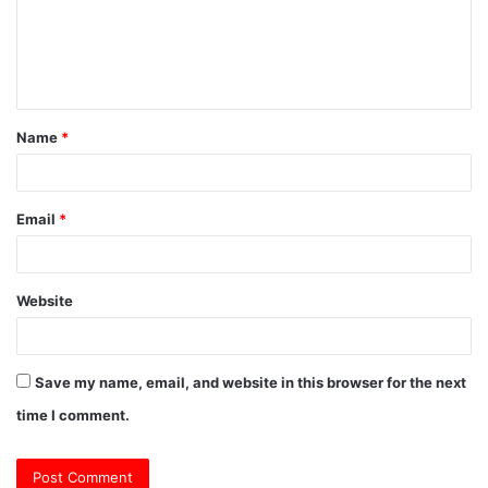
m
e
n
t
Name
*
*
Email
*
Website
Save my name, email, and website in this browser for the next
time I comment.