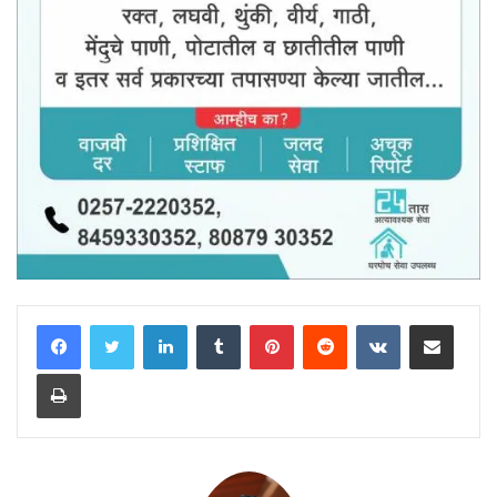
LinkedIn
Tumblr
Pinterest
Reddit
VKontakte
Share via Email
Print