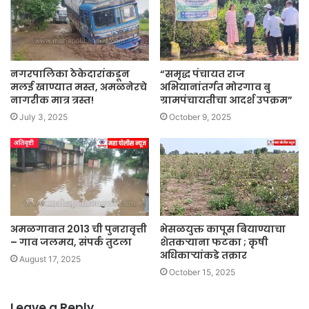
नगरपालिका ठेकेदारांकडून
“समृद्ध पंचायत राज
मलई खाण्यात मस्त, अमळनेरचे
अभियानांतर्गत मोरगाव बु
नागरीक मात्र त्रस्त!
ग्रामपंचायतीचा आदर्श उपक्रम”
July 3, 2025
October 9, 2025
अमळगावात 2013 ची पुनरावृत्ती
भेसळयुक्त कापूस बियाण्याचा
– गाव जलमय, संपर्क तुटला
शेतकऱ्याना फटका ; कृषी
अधिकाऱ्यांकडे तक्रार
August 17, 2025
October 15, 2025
Leave a Reply