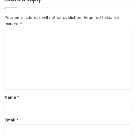
Your email address will not be published.
Required fields are
marked
*
C
o
m
m
e
n
t
Name
*
*
Email
*