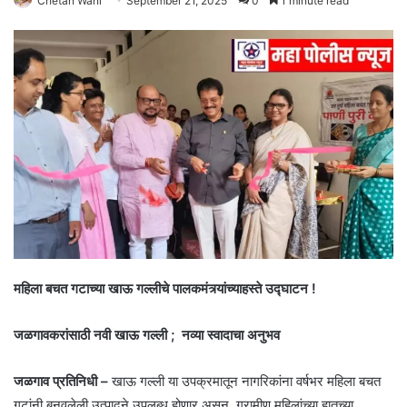
Chetan Wani
September 21, 2025
0
1 minute read
महिला बचत गटाच्या खाऊ गल्लीचे पालकमंत्र्यांच्याहस्ते उद्घाटन !
जळगावकरांसाठी नवी खाऊ गल्ली ; नव्या स्वादाचा अनुभव
जळगाव प्रतिनिधी –
खाऊ गल्ली या उपक्रमातून नागरिकांना वर्षभर महिला बचत
गटांनी बनवलेली उत्पादने उपलब्ध होणार असून, ग्रामीण महिलांच्या हातच्या