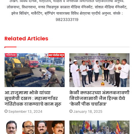
लेखन. विविध दैनिक, मंत्रालय, माहिती व जनसंपर्क विभागातील पत्रकारितेचा अनुभव.
लोकसभा, विधानसभा, मनपा निवडणूक काळात मीडिया मॅनेजमेंट. सोशल मीडिया मॅनेजमेंट,
इमेज बिल्डिंग, मार्केटिंग, ब्रॅण्डिंग यासारख्या विविध क्षेत्राचा प्रदीर्घ अनुभव. संपर्क :
9823333119
Related Articles
आ.राजूमामा भोळे यांच्या
केळी क्लस्टरच्या अंमलबजावणी
सूचनेची दखल : महामार्गावर
नियोजनासाठी जैन हिल्स येथे
गतिरोधक टाकण्याचे काम सुरू
‘केळी पीक चर्चासत्र’
September 13, 2024
January 18, 2025