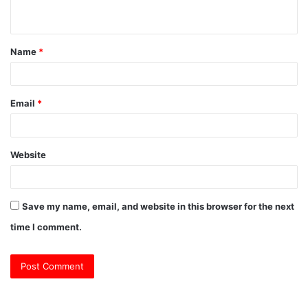
n
t
Name
*
*
Email
*
Website
Save my name, email, and website in this browser for the next
time I comment.