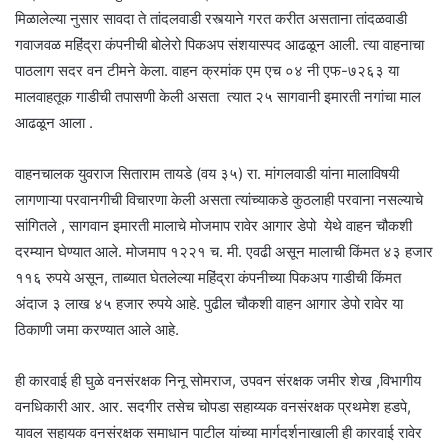
मिळालेल्या नुसार सावदा ते तांदलवाडी रस्त्याने गरत करीत असताना तांदळवाडी
गवाजवळ महिंद्रा कंपनीची बोलेरो पिकअप संशयास्पद आढळून आली. त्या वाहनाचा
पाठलाग सदर वन टीमने केला. वाहन क्रमांक एम एच ०४ नी एफ-७२६३ या
मालवाहतूक गाडीची तपासणी केली असता त्यात २५ सागवानी इमारती नगांचा माल
आढळून आला .
वाहनचालक युवराज सिताराम तायडे (वय ३५) रा. मांगलवाडी यांना मालाविषयी
लागणाऱ्या परवानगीची विचारणा केली असता त्यांच्याकडे कुठलाही परवाना नसल्याचे
सांगितले , सागवान इमारती मालाचे मोजमाप रावेर आगार डेपो येथे वाहन चौकशी
दरम्यान घेण्यात आले. मोजमाप १२२१ च. मी. एवढी असून मालाची किंमत ४३ हजार
११६ रुपये असून, ताब्यात घेतलेल्या महिंद्रा कंपनीच्या पिकअप गाडीची किंमत
अंदाज ३ लाख ४५ हजार रुपये आहे. पुढील चौकशी वाहन आगार डेपो रावेर या
ठिकाणी जमा करण्यात आले आहे.
ही कारवाई ही घुळे वनसंरक्षक निनू सोमराज, उपवन संरक्षक जमीर शेख ,विभागीय
वनधिकारी आर. आर. सदगीर तसेच चोपडा सहाय्यक वनसंरक्षक प्रथमेश हडपे,
यावल सहायक वनसंरक्षक समाधान पाटील यांच्या मार्गदर्शनाखाली ही कारवाई रावेर