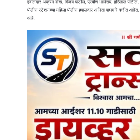
हवालदार अक्रम शेख, विजय पाटील, प्रवीण भालेराव, हरिलाल पाटील, पोल
पोलीस स्टेशनच्या महिला पोलीस हवालदार अनिता वाघमारे करीत आहेत. फर
आहे.