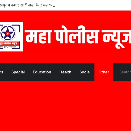
िवपुराण कथा’; साळी वाडा मित्र मंडळातर्फे श्रावण मासारंभानिमित्त आयोजन
cs
Special
Education
Health
Social
Other