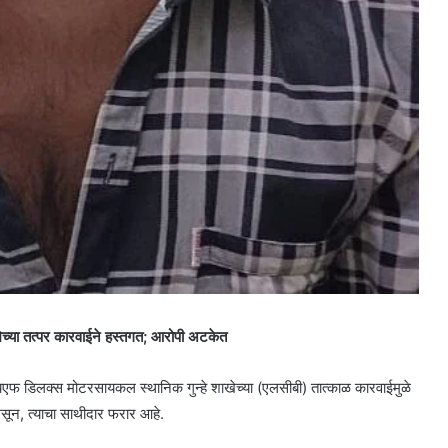
ेच्या तत्पर कारवाईने हस्तगत; आरोपी अटकेत
एफ डिलक्स मोटरसायकल स्थानिक गुन्हे शाखेच्या (एलसीबी) तात्काळ कारवाईमुळे
सून, त्याचा साथीदार फरार आहे.