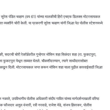
ी सुरेश पंडित चव्हाण (वय 61) यांच्या मालकीची हिरो एचएफ डिलक्स मोटरसायकल
्तीने चोरी केली. या प्रकरणी सुरेश चव्हाण यांनी जिल्हा पेठ पोलीस स्टेशनमध्ये
की, सदरची चोरी रेकॉर्डवरील गुन्हेगार मोसिन शहा सिकंदर शहा (रा. फुकटपुरा,
ाला फुकटपुरा येथून ताब्यात घेतले. चौकशीदरम्यान, त्याने साथीदारासोबत
 काढून दिली. मोटरसायकल जप्त करून मोसिन शहा याला पुढील कारवाईसाठी जिल्हा
नकाते, उपविभागीय पोलीस अधिकारी संदीप गावित यांच्या मार्गदर्शनाखाली वरिष्ठ
य्यक फौजदार अतुल वंजारी, रवी नरवाडे, राजेश मेढे, संजय हिवरकर, पोलीस