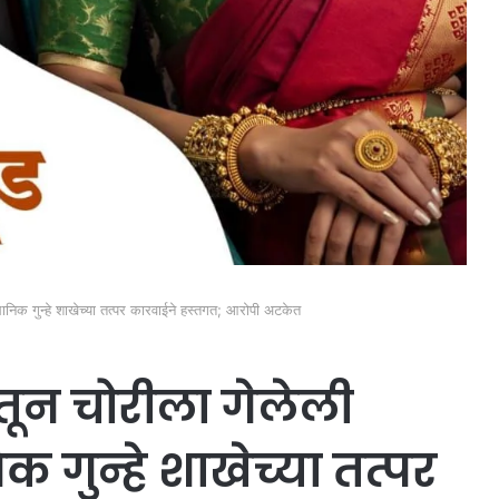
िक गुन्हे शाखेच्या तत्पर कारवाईने हस्तगत; आरोपी अटकेत
ून चोरीला गेलेली
गुन्हे शाखेच्या तत्पर