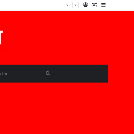
Log
Random
Sidebar
In
Article
Search
for