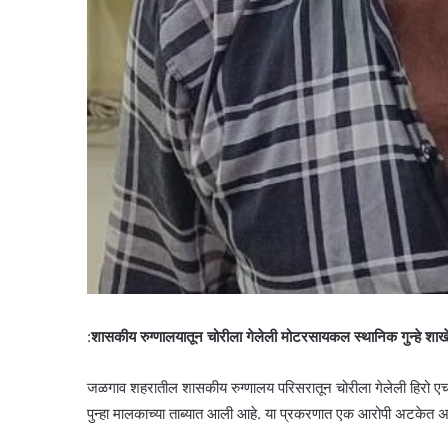
:
शासकीय रुग्णालयातून चोरीला गेलेली मोटरसायकल स्थानिक गुन्हे शाख
जळगाव शहरातील शासकीय रुग्णालय परिसरातून चोरीला गेलेली हिरो एच
पुन्हा मालकाच्या ताब्यात आली आहे. या प्रकरणात एक आरोपी अटकेत अ