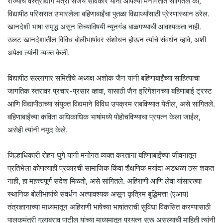
राज्याचे वस्त्रोद्योग मंत्री संजय सावकारे यांनी आपल्या मनोगतात सांगितले की,
विद्यापीठ परिसरात उभारलेला बहिणाबाईंचा पुतळा विद्यार्थ्यांसाठी प्रेरणास्थान ठरेल.
खानदेशी भाषा समृद्ध असून तिच्याविषयी न्यूनगंड बाळगण्याची आवश्यकता नाही.
उलट खानदेशातील विविध बोलीभाषांवर संशोधन होऊन त्यांचे संवर्धन व्हावे, अशी
अपेक्षा त्यांनी व्यक्त केली.
विद्यापीठ सल्लागार समितीचे अध्यक्ष अशोक जैन यांनी बहिणाबाईंच्या साहित्याचा
जागतिक स्तरावर प्रचार-प्रसार व्हावा, यासाठी जैन इरिगेशनच्या बहिणाबाई ट्रस्ट
आणि विद्यापीठाच्या संयुक्त विद्यमाने विविध उपक्रम राबविण्यात येतील, असे सांगितले.
बहिणाबाईंच्या कविता अधिकाधिक भाषांमध्ये पोहोचविण्याचा प्रयत्न केला जाईल,
असेही त्यांनी नमूद केले.
जिल्हाधिकारी रोहन घुगे यांनी मनोगत व्यक्त करताना बहिणाबाईंच्या जीवनातून
प्रतिभेला कोणत्याही प्रकारची सामाजिक किंवा शैक्षणिक मर्यादा अडथळा ठरू शकत
नाही, हा महत्त्वपूर्ण संदेश मिळतो, असे सांगितले. अहिराणी आणि लेवा यांसारख्या
स्थानिक बोलीभाषांचे संवर्धन अत्यावश्यक असून कृत्रिम बुद्धिमत्ता (एआय)
तंत्रज्ञानाच्या माध्यमातून अहिराणी भाषेच्या भाषांतराची सुविधा विकसित करण्यासाठी
पालकमंत्री गुलाबराव पाटील यांच्या माध्यमातून प्रयत्न सुरू असल्याची माहिती त्यांनी