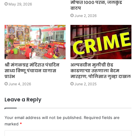
मोफत १००० परळ, जलकुंड
May 29, 2026
वाटप
June 2, 2026
श्री मंगळग्रह मंदिरात पंचदिन
अल्पवयीन मुलीची छेड
साध्य विष्णू पंचायन यागास
काढणाऱ्या तरुणाला बेदम
प्रारंभ
मारहाण; पोलिसात गुन्हा दाखल
June 4, 2026
June 2, 2025
Leave a Reply
Your email address will not be published.
Required fields are
marked
*
C