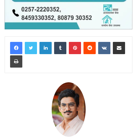
LinkedIn
Tumblr
Pinterest
Reddit
VKontakte
Share via Email
Print