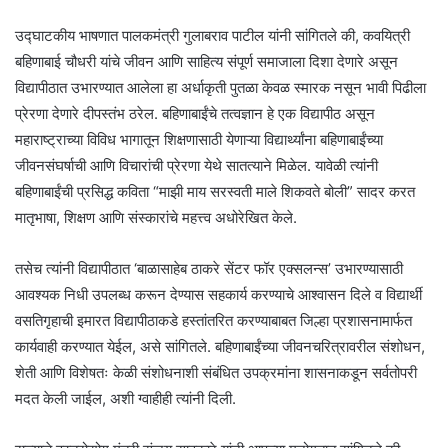
उद्घाटकीय भाषणात पालकमंत्री गुलाबराव पाटील यांनी सांगितले की, कवयित्री
बहिणाबाई चौधरी यांचे जीवन आणि साहित्य संपूर्ण समाजाला दिशा देणारे असून
विद्यापीठात उभारण्यात आलेला हा अर्धाकृती पुतळा केवळ स्मारक नसून भावी पिढीला
प्रेरणा देणारे दीपस्तंभ ठरेल. बहिणाबाईंचे तत्वज्ञान हे एक विद्यापीठ असून
महाराष्ट्राच्या विविध भागातून शिक्षणासाठी येणाऱ्या विद्यार्थ्यांना बहिणाबाईंच्या
जीवनसंघर्षाची आणि विचारांची प्रेरणा येथे सातत्याने मिळेल. यावेळी त्यांनी
बहिणाबाईंची प्रसिद्ध कविता “माझी माय सरस्वती माले शिकवते बोली” सादर करत
मातृभाषा, शिक्षण आणि संस्कारांचे महत्त्व अधोरेखित केले.
तसेच त्यांनी विद्यापीठात ‘बाळासाहेब ठाकरे सेंटर फॉर एक्सलन्स’ उभारण्यासाठी
आवश्यक निधी उपलब्ध करून देण्यास सहकार्य करण्याचे आश्वासन दिले व विद्यार्थी
वसतिगृहाची इमारत विद्यापीठाकडे हस्तांतरित करण्याबाबत जिल्हा प्रशासनामार्फत
कार्यवाही करण्यात येईल, असे सांगितले. बहिणाबाईंच्या जीवनचरित्रावरील संशोधन,
शेती आणि विशेषतः केळी संशोधनाशी संबंधित उपक्रमांना शासनाकडून सर्वतोपरी
मदत केली जाईल, अशी ग्वाहीही त्यांनी दिली.