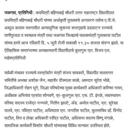
जळगाव,
प्रतिनिधी
: कवयित्री बहिणाबाई चौधरी उत्तर महाराष्ट्र विद्यापीठात
कवयित्री बहिणाबाई चौधरी यांच्या अर्धाकृती पुतळ्याचे अनावरण तसेच ए.पी.जे.
अब्दुल कलाम भवनातील अत्याधुनिक सुसज्ज सभागृहाचे उद्घाटन राज्याचे
पाणीपुरवठा व स्वच्छता मंत्री तथा जळगाव जिल्ह्याचे पालकमंत्री गुलाबराव पाटील
यांच्या हस्ते आज रविवारी दि. ५ जुलै रोजी सकाळी ११.३० वाजता संपन्न झाले. या
ऐतिहासिक समारंभाच्या अध्यक्षस्थानी विद्यापीठाचे कुलगुरू प्रा. विजय एल.
माहेश्प्रतिनिधी
यावेळी मंचावर राज्याचे वस्त्रोद्योग मंत्री संजय सावकारे, विद्यापीठ सल्लागार
समितीचे अध्यक्ष अशोक जैन, महापौर दीपमाला काळे, आमदार सुरेश भोळे,
जिल्हाधिकारी रोहन घुगे, जिल्हा परिषदेच्या मुख्य कार्यकारी अधिकारी करिष्मा नायर,
अधीक्षक अभियंता प्रशांत सोनवणे, प्र-कुलगुरू प्रा. एस. टी. इंगळे, व्यवस्थापन
परिषद सदस्य राजेंद्र नन्नवरे, नितीन झाल्टे, ॲड. अमोल पाटील, प्रा. सुरेखा
पालवे, प्रा. पवित्रा पाटील, अधिष्ठाता प्रा. जगदीश पाटील, कुलसचिव डॉ. विनोद
पाटील, वित्त व लेखा अधिकारी रवींद्र पाटील, अधिसभा सदस्य विष्णू भंगाळे,
सामाजिक कार्यकर्ते किशोर चौधरी यांच्यासह विविध मान्यवर उपस्थित होते.