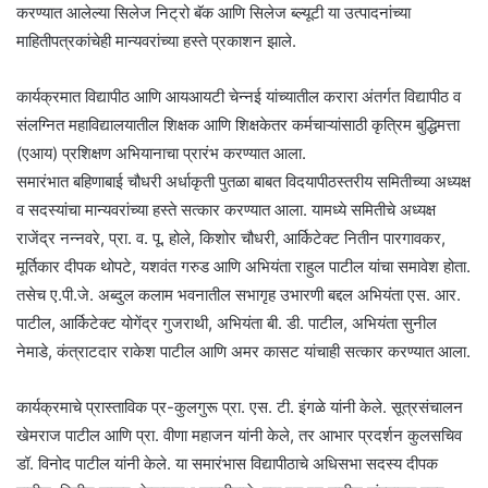
करण्यात आलेल्या सिलेज निट्रो बॅक आणि सिलेज ब्ल्यूटी या उत्पादनांच्या
माहितीपत्रकांचेही मान्यवरांच्या हस्ते प्रकाशन झाले.
कार्यक्रमात विद्यापीठ आणि आयआयटी चेन्नई यांच्यातील करारा अंतर्गत विद्यापीठ व
संलग्नित महाविद्यालयातील शिक्षक आणि शिक्षकेतर कर्मचाऱ्यांसाठी कृत्रिम बुद्धिमत्ता
(एआय) प्रशिक्षण अभियानाचा प्रारंभ करण्यात आला.
समारंभात बहिणाबाई चौधरी अर्धाकृती पुतळा बाबत विदयापीठस्तरीय समितीच्या अध्यक्ष
व सदस्यांचा मान्यवरांच्या हस्ते सत्कार करण्यात आला. यामध्ये समितीचे अध्यक्ष
राजेंद्र नन्नवरे, प्रा. व. पू. होले, किशोर चौधरी, आर्किटेक्ट नितीन पारगावकर,
मूर्तिकार दीपक थोपटे, यशवंत गरुड आणि अभियंता राहुल पाटील यांचा समावेश होता.
तसेच ए.पी.जे. अब्दुल कलाम भवनातील सभागृह उभारणी बद्दल अभियंता एस. आर.
पाटील, आर्किटेक्ट योगेंद्र गुजराथी, अभियंता बी. डी. पाटील, अभियंता सुनील
नेमाडे, कंत्राटदार राकेश पाटील आणि अमर कासट यांचाही सत्कार करण्यात आला.
कार्यक्रमाचे प्रास्ताविक प्र-कुलगुरू प्रा. एस. टी. इंगळे यांनी केले. सूत्रसंचालन
खेमराज पाटील आणि प्रा. वीणा महाजन यांनी केले, तर आभार प्रदर्शन कुलसचिव
डॉ. विनोद पाटील यांनी केले. या समारंभास विद्यापीठाचे ‍अधिसभा सदस्य दीपक