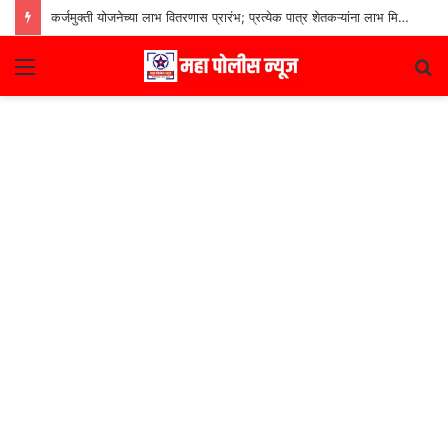
कर्जमुक्ती योजनेच्या लाभ वितरणास प्रारंभ; प्रत्येक पात्र शेतकऱ्यांना लाभ मिळणार– मुख्यमंत्री देवेंद्र फडणवीस
Menu
S
fo