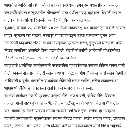
भागातील आदिवासी बांधवांसोबत साजरी करण्याचा उपक्रम यशस्वीरित्या राबवला.
क्लबतर्फे चोपडा तालुक्यातील गोलबल्ली पाडा येथील गरजू कुटुंबांना दिवाळी फराळ
वाटप करून त्यांच्या दिवाळीचा आनंद द्विगुणित करण्यात आला.
​बुधवार, दिनांक २२ ऑक्टोबर २०२५ रोजी सकाळी ९.०० वाजता हा ‘दिवाळी फराळ
वाटप’ प्रकल्प पार पडला. मालापूर या गावाजवळून रस्ता नसलेल्या दुर्गम अशा
गोलबल्ली पाड्यावर रोटरी बांधवांनी पोहोचत प्रत्येक गरजू कुटुंबाला फरसाण आणि
मिठाई समाविष्ट असलेले किट वाटप केले. रोटरी बांधवांनी आदिवासी बांधवांसोबत
दिवाळी साजरी करून एक नवा आदर्श निर्माण केला.
​याप्रसंगी आयोजित कार्यक्रमाचे प्रास्ताविक ग्रामपंचायत सदस्य विकेश पावरा यांनी
केले. यावेळी बोलताना रोटरी क्लबचे अध्यक्ष रोटे. आशिष जैसवाल यांनी क्लब नेहमीच
आदिवासी व दुर्गम भागातील बांधवांच्या सेवेसाठी तत्पर राहील, तसेच लवकरच या
भागामध्ये विविध सेवा प्रकल्प राबविण्याचा मनोदय व्यक्त केला.
​या सेवा कार्यक्रमासाठी प्रकल्प प्रमुख रोटे. संजय बारी, सचिव रोटे. विश्वास
दलाल, माजी सह प्रांतपाल अभि. व्ही एस पाटील, माजी अध्यक्ष विलास पी पाटील
सर, यांच्यासह रोटरी सदस्य मोठ्या संख्येने उपस्थित होते. तसेच, हा उपक्रम
यशस्वी करण्यासाठी ग्रामपंचायत सदस्य विकेश पावरा, संतोष नादान पावरा, शेवलाल
पावरा, विकास नाना पावरा आणि पोलीस पाटील गजमल पावरा यांनी विशेष सहकार्य