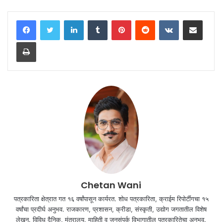
LinkedIn
Tumblr
Pinterest
Reddit
VKontakte
Share via Email
Print
Chetan Wani
पत्रकारिता क्षेत्रात गत १६ वर्षांपासून कार्यरत. शोध पत्रकारिता, क्राईम रिपोर्टींगचा १५
वर्षांचा प्रदीर्घ अनुभव. राजकारण, प्रशासन, क्रीडा, संस्कृती, उद्योग जगतातील विशेष
लेखन. विविध दैनिक, मंत्रालय, माहिती व जनसंपर्क विभागातील पत्रकारितेचा अनुभव.