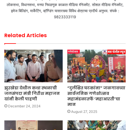
लोकसभा, विधानसभा, मनपा निवडणूक काळात मीडिया मॅनेजमेंट. सोशल मीडिया मॅनेजमेंट,
इमेज बिल्डिंग, मार्केटिंग, ब्रॅण्डिंग यासारख्या विविध क्षेत्राचा प्रदीर्घ अनुभव. संपर्क :
9823333119
Related Articles
झुरखेडा येथील कथा स्थळाची
“दुर्लक्षित घटकांना” जळगावच्या
जलसंपदा मंत्री गिरीश महाजन
सार्वजनिक गणेशोत्सव
यांनी केली पाहणी
महामंडळातर्फे ‘महाआरती’चा
मान
December 24, 2024
August 27, 2025