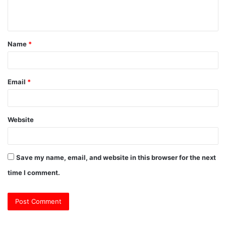
e
n
t
Name
*
*
Email
*
Website
Save my name, email, and website in this browser for the next
time I comment.