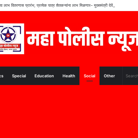
च्या लाभ वितरणास प्रारंभ; प्रत्येक पात्र शेतकऱ्यांना लाभ मिळणार– मुख्यमंत्री देवेंद्र फडणवीस
cs
Special
Education
Health
Social
Other