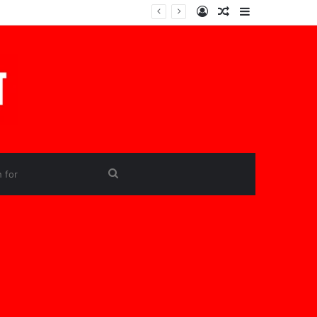
Log
Random
Sidebar
In
Article
Search
for