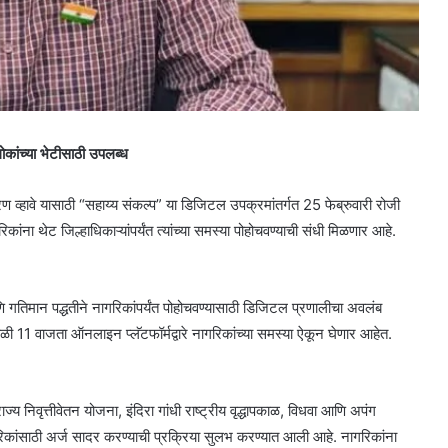
ोकांच्या भेटीसाठी उपलब्ध
रण व्हावे यासाठी “सहाय्य संकल्प” या डिजिटल उपक्रमांतर्गत 25 फेब्रुवारी रोजी
ना थेट जिल्हाधिकाऱ्यांपर्यंत त्यांच्या समस्या पोहोचवण्याची संधी मिळणार आहे.
ि गतिमान पद्धतीने नागरिकांपर्यंत पोहोचवण्यासाठी डिजिटल प्रणालीचा अवलंब
ी 11 वाजता ऑनलाइन प्लॅटफॉर्मद्वारे नागरिकांच्या समस्या ऐकून घेणार आहेत.
्य निवृत्तीवेतन योजना, इंदिरा गांधी राष्ट्रीय वृद्धापकाळ, विधवा आणि अपंग
ागरिकांसाठी अर्ज सादर करण्याची प्रक्रिया सुलभ करण्यात आली आहे. नागरिकांना