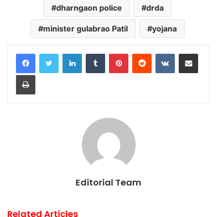
dharngaon police
drda
minister gulabrao Patil
yojana
LinkedIn
Tumblr
Pinterest
Reddit
VKontakte
Share via Email
Print
Editorial Team
Related Articles