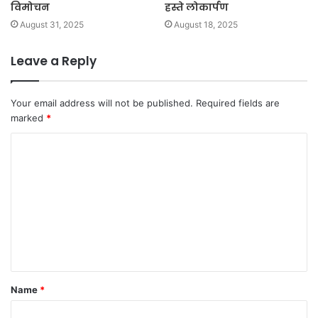
विमोचन
हस्ते लोकार्पण
August 31, 2025
August 18, 2025
Leave a Reply
Your email address will not be published.
Required fields are
marked
*
C
o
m
m
e
n
t
Name
*
*