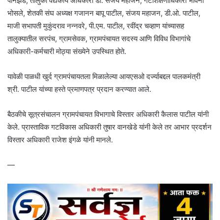
पानझडे, तालुका वैद्यकीय अधिकारी डॉ. संजय महाजन, गटशिक्षणाधिकारी भावना
भोसले, शेतकी संघ अध्यक्ष गजानन बापू पाटील, संजय महाजन, डी.ओ. पाटील,
माजी सभापती मुकुंदराव नन्नवरे, पी.एम. पाटील, रवींद्र चव्हाण यांच्यासह
तालुक्यातील सरपंच, ग्रामसेवक, ग्रामपंचायत सदस्य आणि विविध विभागांचे
अधिकारी-कर्मचारी मोठ्या संख्येने उपस्थित होते.
यावेळी पाळधी खुर्द ग्रामपंचायतला मिळालेल्या आयएसओ दर्ज्याबद्दल पालकमंत्री
श्री. पाटील यांच्या हस्ते प्रमाणपत्र प्रदान करण्यात आले.
बैठकीचे सूत्रसंचालन ग्रामपंचायत विभागाचे विस्तार अधिकारी कैलास पाटील यांनी
केले. प्रास्ताविक गटविकास अधिकारी तुषार वानखेडे यांनी केले तर आभार प्रदर्शन
विस्तार अधिकारी राजेश इंगळे यांनी मानले.
—