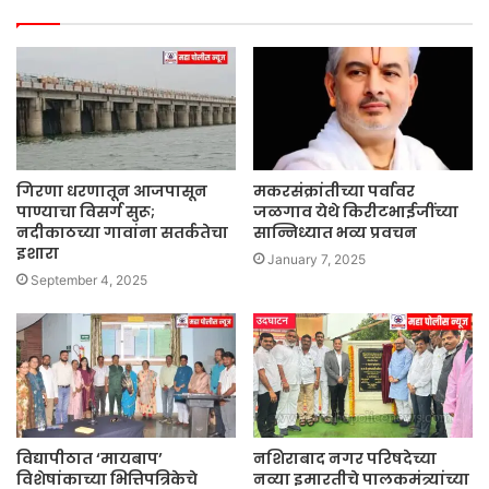
गिरणा धरणातून आजपासून
मकरसंक्रांतीच्या पर्वावर
पाण्याचा विसर्ग सुरू;
जळगाव येथे किरीटभाईजींच्या
नदीकाठच्या गावांना सतर्कतेचा
सान्निध्यात भव्य प्रवचन
इशारा
January 7, 2025
September 4, 2025
विद्यापीठात ‘मायबाप’
नशिराबाद नगर परिषदेच्या
विशेषांकाच्या भित्तिपत्रिकेचे
नव्या इमारतीचे पालकमंत्र्यांच्या