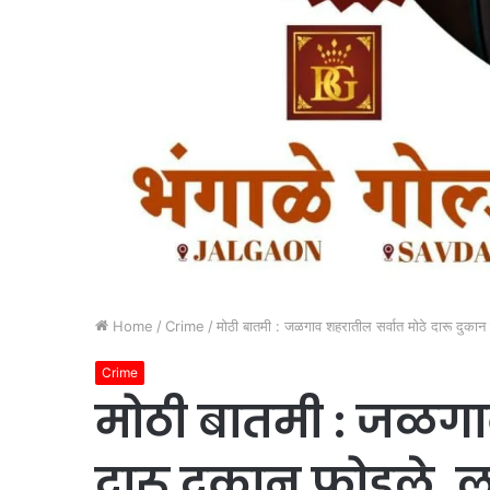
Home
/
Crime
/
मोठी बातमी : जळगाव शहरातील सर्वात मोठे दारू दुकान
Crime
मोठी बातमी : जळगाव
दारू दुकान फोडले, ल