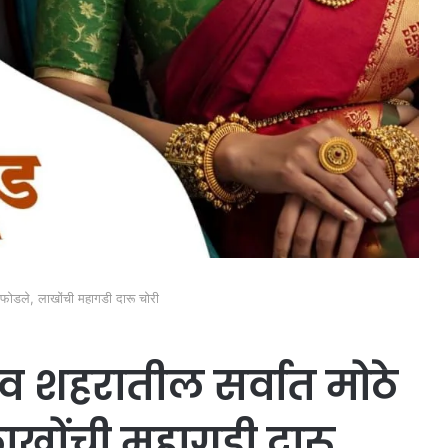
 फोडले, लाखोंची महागडी दारू चोरी
 शहरातील सर्वात मोठे
ाखोंची महागडी दारू