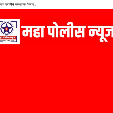
बक कंपनीचे संस्थापक कैलास निळे यांचा ‘मराठी उद्योजक पुरस्कार