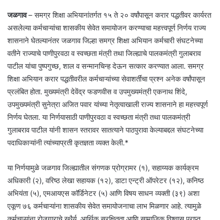
जळगाव
– समग्र शिक्षा अभियानांतर्गत १५ ते २० वर्षांपासून करार पद्धतीवर कार्यरत
असलेल्या कर्मचाऱ्यांचा शासकीय सेवेत समायोजन करण्याचा महत्त्वपूर्ण निर्णय राज्य
शासनाने घेतल्यानंतर जळगाव जिल्हा समग्र शिक्षा अभियान कर्मचारी संघटनेच्या
वतीने राज्याचे पाणीपुरवठा व स्वच्छता मंत्री तथा जिल्ह्याचे पालकमंत्री गुलाबराव
पाटील यांचा पुष्पगुच्छ, शाल व सन्मानचिन्ह देऊन सत्कार करण्यात आला. समग्र
शिक्षा अभियान करार पद्धतीवरील कर्मचाऱ्यांच्या सेवाशर्तींचा प्रश्न अनेक वर्षांपासून
प्रलंबित होता. मुख्यमंत्री देवेंद्र फडणवीस व उपमुख्यमंत्री एकनाथ शिंदे,
उपमुख्यमंत्री सुनेत्रा अजित पवार यांच्या नेतृत्वाखाली राज्य शासनाने हा महत्त्वपूर्ण
निर्णय घेतला. या निर्णयासाठी पाणीपुरवठा व स्वच्छता मंत्री तथा पालकमंत्री
गुलाबराव पाटील यांनी शासन स्तरावर सातत्याने पाठपुरावा केल्याबद्दल संघटनेच्या
पदाधिकाऱ्यांनी त्यांच्याप्रती कृतज्ञता व्यक्त केली.*
या निर्णयामुळे जळगाव जिल्ह्यातील संगणक प्रोग्रामर (१), सहाय्यक कार्यक्रम
अधिकारी (२), वरिष्ठ लेखा सहायक (१२), डाटा एन्ट्री ऑपरेटर (१२), कनिष्ठ
अभियंता (५), एमआयएस कॉर्डिनेटर (५) आणि विषय साधन व्यक्ती (३९) अशा
एकूण ७६ कर्मचाऱ्यांना शासकीय सेवेत समायोजनाचा लाभ मिळणार आहे. त्यामुळे
कर्मचाऱ्यांना रोजगाराचे स्थैर्य, आर्थिक सुरक्षितता आणि सामाजिक विश्वास प्राप्त