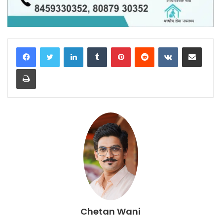
LinkedIn
Tumblr
Pinterest
Reddit
VKontakte
Share via Email
Print
Chetan Wani