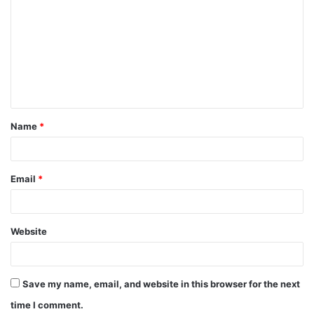
o
m
m
e
n
t
Name
*
*
Email
*
Website
Save my name, email, and website in this browser for the next
time I comment.