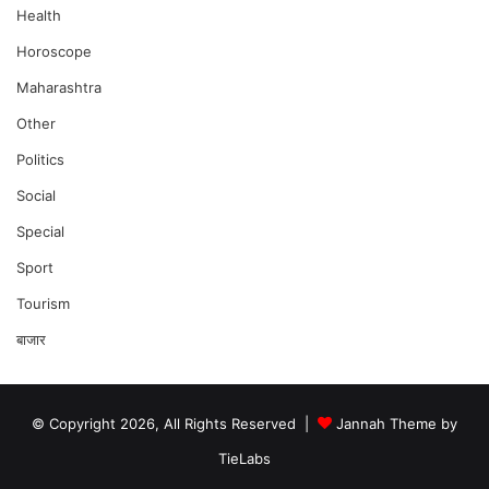
Health
Horoscope
Maharashtra
Other
Politics
Social
Special
Sport
Tourism
बाजार
© Copyright 2026, All Rights Reserved |
Jannah Theme by
TieLabs