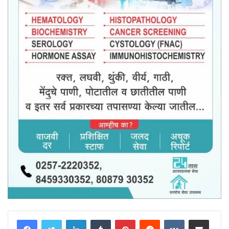
LinkedIn
Tumblr
Pinterest
Reddit
VKontakte
Share via Email