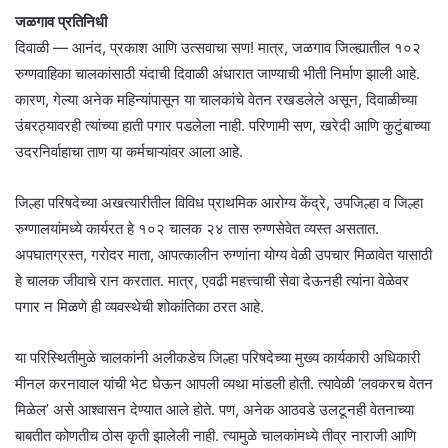
जळगाव प्रतिनिधी
दिवाळी — आनंद, प्रकाश आणि उत्सवाचा सण! मात्र, जळगाव जिल्ह्यातील १०२
रुग्णवाहिका चालकांसाठी यंदाची दिवाळी अंधारात जाण्याची भीती निर्माण झाली आहे.
कारण, गेल्या अनेक महिन्यांपासून या चालकांचे वेतन रखडलेले असून, दिवाळीच्या
उंबरठ्यावरही त्यांच्या हाती पगार पडलेला नाही. परिणामी सण, खरेदी आणि कुटुंबाच्या
उदरनिर्वाहाचा ताण या कर्मचाऱ्यांवर आला आहे.
जिल्हा परिषदेच्या अखत्यारीतील विविध प्राथमिक आरोग्य केंद्रे, उपजिल्हा व जिल्हा
रुग्णालयांमध्ये कार्यरत हे १०२ चालक २४ तास रुग्णसेवेत व्यस्त असतात.
अपघातग्रस्त, गरोदर माता, आपत्कालीन रुग्णांना योग्य वेळी उपचार मिळावेत यासाठी
हे चालक जीवाचे रान करतात. मात्र, एवढी महत्त्वाची सेवा देऊनही त्यांना वेळेवर
पगार न मिळणे ही व्यवस्थेची शोकांतिका ठरत आहे.
या परिस्थितीमुळे चालकांनी अलीकडेच जिल्हा परिषदेच्या मुख्य कार्यकारी अधिकारी
मीनल करनावाल यांची भेट घेऊन आपली व्यथा मांडली होती. त्यावेळी ‘लवकरच वेतन
मिळेल’ असे आश्वासन देण्यात आले होते. पण, अनेक आठवडे उलटूनही वेतनाच्या
बाबतीत कोणतीच ठोस कृती झालेली नाही. त्यामुळे चालकांमध्ये तीव्र नाराजी आणि