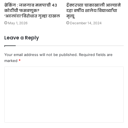
ब्रेकिंग : जळगाव मनपाची ४३
ट्रॅक्टरच्या चाकाखाली आल्याने
कोटींची फसवणूक?
दहा वर्षीय शालेय विद्यार्थ्यांचा
‘अटलांटा’विरोधात गुन्हा दाखल
मृत्यू
May 1, 2026
December 14, 2024
Leave a Reply
Your email address will not be published.
Required fields are
marked
*
C
o
m
m
e
n
t