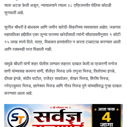
याला अटक केली असून, न्यायालयाने त्याला २८ एप्रिलपर्यंत पोलिस कोठडी
सुनावली आहे.
सुनील चौधरी हे बांधकाम आणि जमीन खरेदी-विक्रीच्या व्यवसायात आहेत. जळगाव
महापालिका हद्दीतील एका जुन्या घराच्या खरेदीसाठी त्यांनी सौदापावतीनुसार १ कोटी
१५ लाख रुपये दिले. मात्र, मिळकत हस्तांतरित न करता टाळाटाळ करण्यात आली
आणि रक्कमही परत मिळाली नाही.
यामुळे चौधरी यांनी शहर पोलीस ठाण्यात तक्रार दाखल केली.या प्रकरणी मनोज
वाणी यांच्यासह कल्पना वाणी, शैलेंद्र भिरुड उर्फ तनुजा भिरुड, तिलोत्तमा इंगळे,
दीपक इंगळे, संदीप पाटील, राजेंद्र सावदेकर, शेखर भिरुड, शिरीष भिरुड,
नरेंद्रकुमार भिरुड, ज्ञानेश्वर भिरुड आणि गौरव भिरुड पुणे यांच्याविरुद्ध गुन्हा दाखल
करण्यात आला आहे.