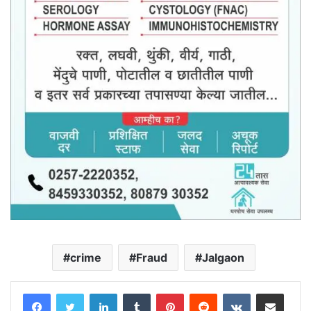
crime
Fraud
Jalgaon
LinkedIn
Tumblr
Pinterest
Reddit
VKontakte
Share via Email