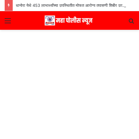
धानोरा येथे 453 लाभार्थ्यांच्या उपस्थितीत मोफत आरोग्य तपासणी शिबीर उत्साहात
Menu
S
fo