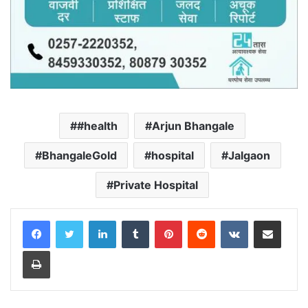
#health
Arjun Bhangale
BhangaleGold
hospital
Jalgaon
Private Hospital
LinkedIn
Tumblr
Pinterest
Reddit
VKontakte
Share via Email
Print