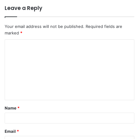
Leave a Reply
Your email address will not be published.
Required fields are
marked
*
C
o
m
m
e
n
t
Name
*
*
Email
*