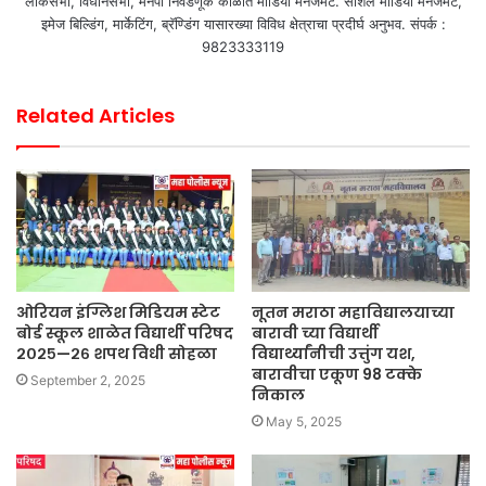
लोकसभा, विधानसभा, मनपा निवडणूक काळात मीडिया मॅनेजमेंट. सोशल मीडिया मॅनेजमेंट,
इमेज बिल्डिंग, मार्केटिंग, ब्रॅण्डिंग यासारख्या विविध क्षेत्राचा प्रदीर्घ अनुभव. संपर्क :
9823333119
Related Articles
ओरियन इंग्लिश मिडियम स्टेट
नूतन मराठा महाविद्यालयाच्या
बोर्ड स्कूल शाळेत विद्यार्थी परिषद
बारावी च्या विद्यार्थी
२०२५—२६ शपथ विधी सोहळा
विद्यार्थ्यांनीची उत्तुंग यश,
बारावीचा एकूण 98 टक्के
September 2, 2025
निकाल
May 5, 2025