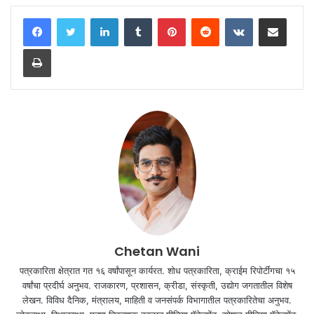
LinkedIn
Tumblr
Pinterest
Reddit
VKontakte
Share via Email
Print
Chetan Wani
पत्रकारिता क्षेत्रात गत १६ वर्षांपासून कार्यरत. शोध पत्रकारिता, क्राईम रिपोर्टींगचा १५
वर्षांचा प्रदीर्घ अनुभव. राजकारण, प्रशासन, क्रीडा, संस्कृती, उद्योग जगतातील विशेष
लेखन. विविध दैनिक, मंत्रालय, माहिती व जनसंपर्क विभागातील पत्रकारितेचा अनुभव.