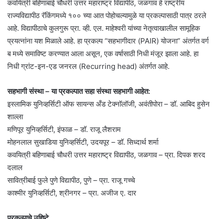
कवयित्री बहिणाबाई चौधरी उत्तर महाराष्ट्र विद्यापीठ, जळगाव हे राष्ट्रीय
राज्यविद्यापीठ रॅकिंगमध्ये १०० च्या आत पोहोचल्यामुळे या प्रकल्पासाठी पात्र ठरले
आहे. विद्यापीठाचे कुलगुरू प्रा. व्ही. एल. माहेश्वरी यांच्या नेतृत्वाखालील सामूहिक
प्रयत्नांना यश मिळाले आहे. हा प्रकल्प “सहभागीदार (PAIR) योजना” अंतर्गत वर्ग
ब मध्ये समाविष्ट करण्यात आला असून, एक वर्षासाठी निधी मंजूर झाला आहे. हा
निधी ग्रांट-इन-एड जनरल (Recurring head) अंतर्गत आहे.
सहभागी संस्था – या प्रकल्पात सहा संस्था सहभागी आहेत:
इस्लामिक युनिव्हर्सिटी ऑफ सायन्स अँड टेक्नॉलॉजी, अवंतीपोरा – डॉ. आबिद हुसेन
शाल्ला
मणिपूर युनिव्हर्सिटी, इंफाळ – डॉ. राजू लैशराम
मोहनलाल सुखाडिया युनिव्हर्सिटी, उदयपूर – डॉ. सिध्दार्थ शर्मा
कवयित्री बहिणाबाई चौधरी उत्तर महाराष्ट्र विद्यापीठ, जळगाव – प्रा. दिपक शरद
दलाल
सावित्रीबाई फुले पुणे विद्यापीठ, पुणे – प्रा. राजू गच्चे
काश्मीर युनिव्हर्सिटी, श्रीनगर – प्रा. अजीज ए. दार
प्रकल्पाचे उद्दिष्टे