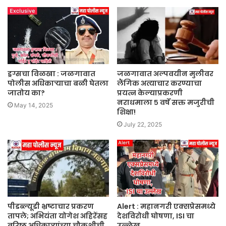
ड्रग्सचा विळखा : जळगावात
जळगावात अल्पवयीन मुलीवर
पोलीस अधिकाऱ्याचा बळी घेतला
लैंगिक अत्याचार करण्याचा
जातोय का?
प्रयत्न केल्याप्रकरणी
नराधमाला ५ वर्षे सक्त मजुरीची
May 14, 2025
शिक्षा!
July 22, 2025
पीडब्ल्यूडी भ्रष्टाचार प्रकरण
Alert : महानगरी एक्सप्रेसमध्ये
तापले; अभियंता योगेश अहिरेंसह
देशविरोधी घोषणा, ISI चा
वरिष्ठ अधिकाऱ्यांच्या चौकशीची
उल्लेख