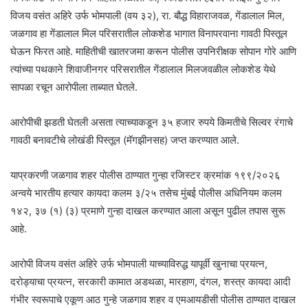
विजय वसंत अहिरे उर्फ भोमपाली (वय ३२), रा. बौद्ध विहाराजवळ, गेंडालाल मिल,
जळगाव हा गेंडालाल मिल परिसरातील लोकशेड भागात विनापरवाना गावठी पिस्तूल
घेऊन फिरत आहे. माहितीची खातरजमा करून पोलीस उपनिरीक्षक सोपान गोरे आणि
त्यांच्या पथकाने शिवाजीनगर परिसरातील गेंडालाल मिलजवळील लोकशेड येथे
सापळा रचून आरोपीला ताब्यात घेतले.
आरोपीची झडती घेतली असता त्याच्याकडून ३५ हजार रुपये किमतीचे सिल्वर रंगाचे
गावठी बनावटीचे लोखंडी पिस्तूल (मॅगझीनसह) जप्त करण्यात आले.
याप्रकरणी जळगाव शहर पोलीस ठाण्यात गुन्हा रजिस्टर क्रमांक १९९/२०२६
अन्वये भारतीय हत्यार कायदा कलम ३/२५ तसेच मुंबई पोलीस अधिनियम कलम
१४२, ३७ (१) (३) प्रमाणे गुन्हा दाखल करण्यात आला असून पुढील तपास सुरू
आहे.
आरोपी विजय वसंत अहिरे उर्फ भोमपाली याच्याविरुद्ध यापूर्वी खुनाचा प्रयत्न,
दरोड्याचा प्रयत्न, सरकारी कामात अडथळा, मारहाण, दंगल, शस्त्र कायदा आदी
गंभीर स्वरूपाचे एकूण आठ गुन्हे जळगाव शहर व एमआयडीसी पोलीस ठाण्यात दाखल