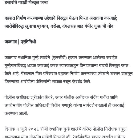
हजारांचे गावठी पिस्तूल जप्त
दहशत निर्माण करण्याच्या उद्देशाने पिस्तूल घेऊन फिरत असताना कारवाई;
आरोपीविरुद्ध खुनाचा प्रयत्न, दरोडा, दंगलसह आठ गंभीर गुन्ह्यांची नोंद
जळगाव | प्रतिनिधी
जळगाव स्थानिक गुन्हे शाखेने (एलसीबी) हद्दपार करण्यात आलेल्या सराईत
गुन्हेगाराविरुद्ध धडक कारवाई करत त्याच्याकडून विनापरवाना गावठी पिस्तूल जप्त
केले आहे. गेंडालाल मिल परिसरात दहशत निर्माण करण्याच्या उद्देशाने शस्त्र बाळगून
फिरणाऱ्या आरोपीला पोलिसांनी सापळा रचून जेरबंद केले.
पोलीस अधीक्षक श्रीकांत धिवरे, अपर पोलीस अधीक्षक संदीप गावीत आणि
उपविभागीय पोलीस अधिकारी नितीन गणापुरे यांच्या मार्गदर्शनाखाली ही कारवाई
करण्यात आली.
दिनांक १ जुलै २०२६ रोजी स्थानिक गुन्हे शाखेचे वरिष्ठ पोलीस निरीक्षक राहुल
गायकवाड यांना गोपनीय माहिती मिळाली की, रेकॉर्डवरील हद्दपार सराईत गुन्हेगार