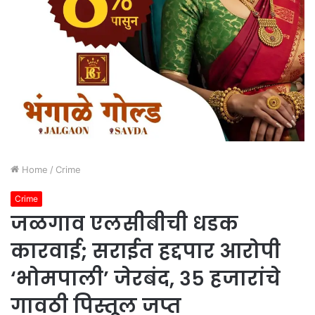
Home
/
Crime
Crime
जळगाव एलसीबीची धडक
कारवाई; सराईत हद्दपार आरोपी
‘भोमपाली’ जेरबंद, ३५ हजारांचे
गावठी पिस्तूल जप्त