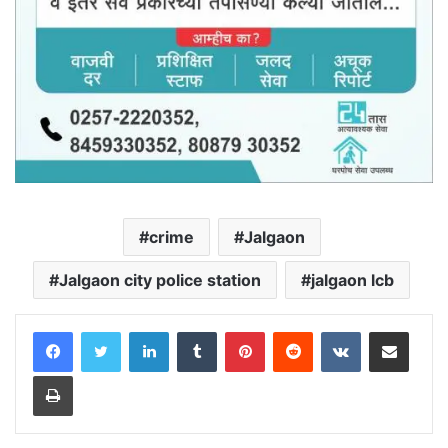
crime
Jalgaon
Jalgaon city police station
jalgaon lcb
LinkedIn
Tumblr
Pinterest
Reddit
VKontakte
Share via Email
Print