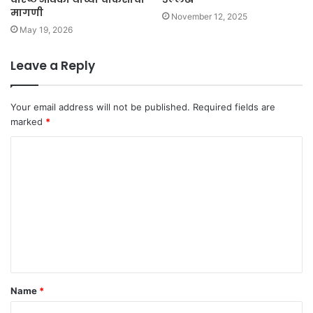
मागणी
November 12, 2025
May 19, 2026
Leave a Reply
Your email address will not be published.
Required fields are
marked
*
C
o
m
m
e
n
t
Name
*
*