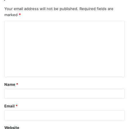
Your email address will not be published.
Required fields are
marked
*
C
o
m
m
e
n
t
Name
*
*
Email
*
Website