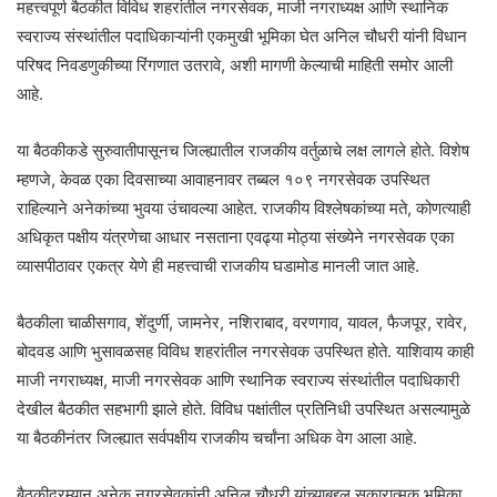
महत्त्वपूर्ण बैठकीत विविध शहरांतील नगरसेवक, माजी नगराध्यक्ष आणि स्थानिक
स्वराज्य संस्थांतील पदाधिकाऱ्यांनी एकमुखी भूमिका घेत अनिल चौधरी यांनी विधान
परिषद निवडणुकीच्या रिंगणात उतरावे, अशी मागणी केल्याची माहिती समोर आली
आहे.
या बैठकीकडे सुरुवातीपासूनच जिल्ह्यातील राजकीय वर्तुळाचे लक्ष लागले होते. विशेष
म्हणजे, केवळ एका दिवसाच्या आवाहनावर तब्बल १०९ नगरसेवक उपस्थित
राहिल्याने अनेकांच्या भुवया उंचावल्या आहेत. राजकीय विश्लेषकांच्या मते, कोणत्याही
अधिकृत पक्षीय यंत्रणेचा आधार नसताना एवढ्या मोठ्या संख्येने नगरसेवक एका
व्यासपीठावर एकत्र येणे ही महत्त्वाची राजकीय घडामोड मानली जात आहे.
बैठकीला चाळीसगाव, शेंदुर्णी, जामनेर, नशिराबाद, वरणगाव, यावल, फैजपूर, रावेर,
बोदवड आणि भुसावळसह विविध शहरांतील नगरसेवक उपस्थित होते. याशिवाय काही
माजी नगराध्यक्ष, माजी नगरसेवक आणि स्थानिक स्वराज्य संस्थांतील पदाधिकारी
देखील बैठकीत सहभागी झाले होते. विविध पक्षांतील प्रतिनिधी उपस्थित असल्यामुळे
या बैठकीनंतर जिल्ह्यात सर्वपक्षीय राजकीय चर्चांना अधिक वेग आला आहे.
बैठकीदरम्यान अनेक नगरसेवकांनी अनिल चौधरी यांच्याबद्दल सकारात्मक भूमिका