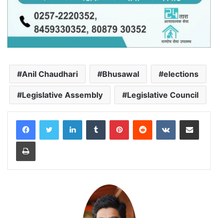
Anil Chaudhari
Bhusawal
elections
Legislative Assembly
Legislative Council
LinkedIn
Tumblr
Pinterest
Reddit
VKontakte
Share via Email
Print