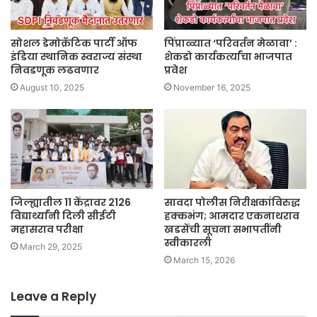
सोशल डेमोक्रॅटिक पार्टी ऑफ
पिंप्राळ्यात ‘परिवर्तन मेळावा’ :
इंडिया स्थानिक स्वराज्य संस्था
शेकडो कार्यकर्त्यांचा भाजपात
निवडणूक लढवणार
प्रवेश
August 10, 2025
November 16, 2025
जिल्ह्यातील 11 केंद्रावर 2126
सावदा पोलीस निरीक्षकांविरुद्ध
विद्यार्थ्यांनी दिली सीईटी
हक्कभंग; आमदार एकनाथराव
महासराव परीक्षा
खडसेंची सूचना सभापतींनी
स्वीकारली
March 29, 2025
March 15, 2026
Leave a Reply