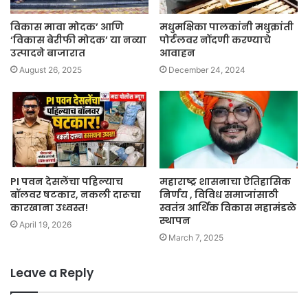
विकास मावा मोदक’ आणि
मधुमक्षिका पालकांनी मधुक्रांती
‘विकास बेरीफी मोदक’ या नव्या
पोर्टलवर नोंदणी करण्याचे
उत्पादने बाजारात
आवाहन
August 26, 2025
December 24, 2024
PI पवन देसलेंचा पहिल्याच
महाराष्ट्र शासनाचा ऐतिहासिक
बॉलवर षटकार, नकली दारूचा
निर्णय , विविध समाजांसाठी
कारखाना उध्वस्त!
स्वतंत्र आर्थिक विकास महामंडळे
स्थापन
April 19, 2026
March 7, 2025
Leave a Reply