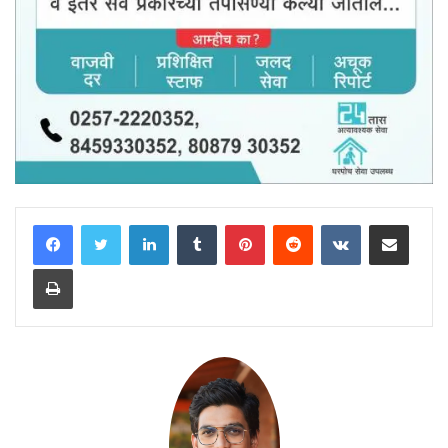
LinkedIn
Tumblr
Pinterest
Reddit
VKontakte
Share via Email
Print