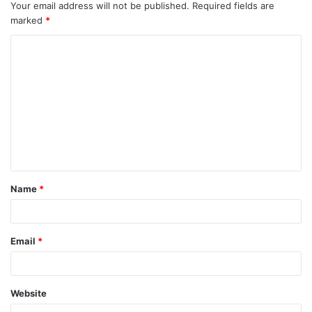
Your email address will not be published.
Required fields are
marked
*
C
o
m
m
e
n
t
Name
*
*
Email
*
Website