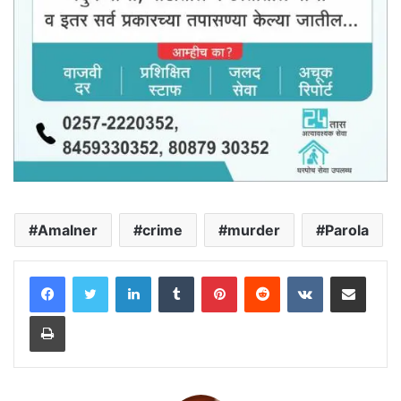
Amalner
crime
murder
Parola
LinkedIn
Tumblr
Pinterest
Reddit
VKontakte
Share via Email
Print