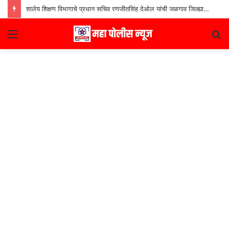
शालेय शिक्षण विभागाचे प्रधान सचिव रणजीतसिंह देओल यांची जळगाव जिल्ह्यातील शाळांना भेट
Menu
S
fo