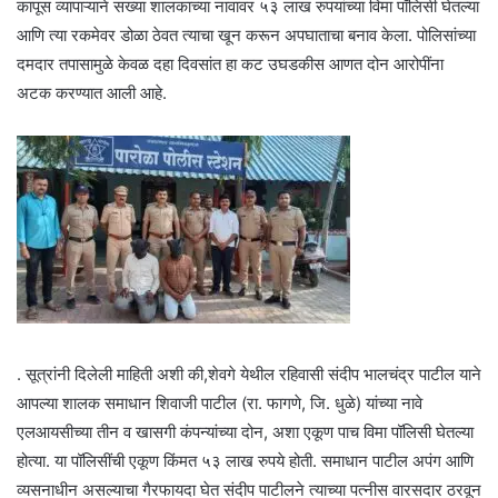
कापूस व्यापाऱ्याने सख्या शालकाच्या नावावर ५३ लाख रुपयांच्या विमा पॉलिसी घेतल्या
आणि त्या रकमेवर डोळा ठेवत त्याचा खून करून अपघाताचा बनाव केला. पोलिसांच्या
दमदार तपासामुळे केवळ दहा दिवसांत हा कट उघडकीस आणत दोन आरोपींना
अटक करण्यात आली आहे.
. सूत्रांनी दिलेली माहिती अशी की,शेवगे येथील रहिवासी संदीप भालचंद्र पाटील याने
आपल्या शालक समाधान शिवाजी पाटील (रा. फागणे, जि. धुळे) यांच्या नावे
एलआयसीच्या तीन व खासगी कंपन्यांच्या दोन, अशा एकूण पाच विमा पॉलिसी घेतल्या
होत्या. या पॉलिसींची एकूण किंमत ५३ लाख रुपये होती. समाधान पाटील अपंग आणि
व्यसनाधीन असल्याचा गैरफायदा घेत संदीप पाटीलने त्याच्या पत्नीस वारसदार ठरवून