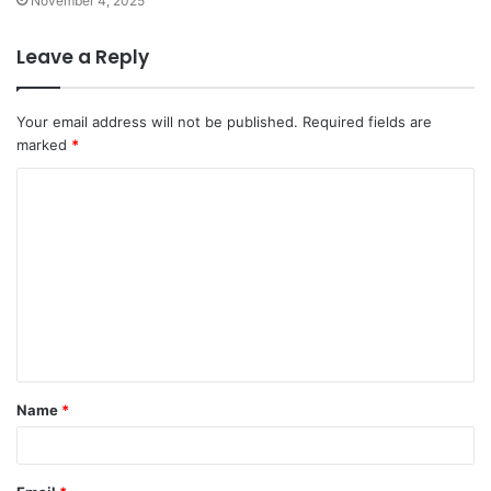
November 4, 2025
Leave a Reply
Your email address will not be published.
Required fields are
marked
*
C
o
m
m
e
n
t
Name
*
*