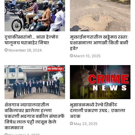
दुचाकीस्वरांनो… आता हेल्मेट
मुक्ताईनगरातील खड्डेमय रस्ता:
घालूनच घराबाहेर निघा!
प्रशासनाला आणखी किती बळी
हवे?
November 28, 2024
March 10, 2025
शेवगाव न्यायालयातील
भुसावळमध्ये रेल्वे तिकीट
वकिलावर झालेला हल्ला
दलाली प्रकरण उघड ; एकाला
प्रकरणी भडगाव वकील संघातर्फे
अटक
निषेध लाल पट्टी लावून केले
May 23, 2025
कामकाज