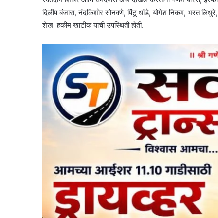
दिलीप बंजारा, नंदकिशोर सोनवणे, पिंटू धांडे, योगेश निकम, भरत लिध
शेख, हकीम खाटीक यांची उपस्थिती होती.