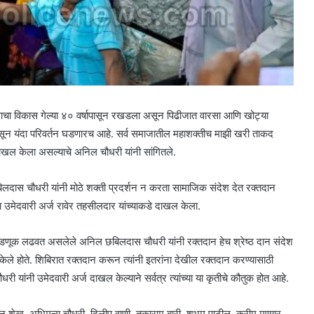
ाचा विकास गेल्या ४० वर्षापासून रखडला असून पिढीजात वारसा आणि खोट्या
सून यंदा परिवर्तन घडणारच आहे. सर्व समाजातील महाशक्तीच माझी खरी ताकद
दाखल केला असल्याचे अनिल चौधरी यांनी सांगितले.
िलदास चौधरी यांनी मोठे शक्ती प्रदर्शन न करता सामाजिक संदेश देत रक्तदान
उमेदवारी अर्ज रावेर तहसीलदार यांच्याकडे दाखल केला.
वडणूक लढवत असलेले अनिल छबिलदास चौधरी यांनी रक्तदान हेच श्रेष्ठ दान संदेश
ले होते. शिबिरात रक्तदान करून त्यांनी इतरांना देखील रक्तदान करण्यासाठी
 यांनी उमेदवारी अर्ज दाखल केल्याने सर्वत्र त्यांच्या या कृतीचे कौतुक होत आहे.
शेख, अभिमन्यू चौधरी, दिलीप वाणी, तुकाराम बारी, शुभम पाटील, करीम मण्यार,