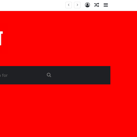
Log
Random
Sidebar
In
Article
Search
for