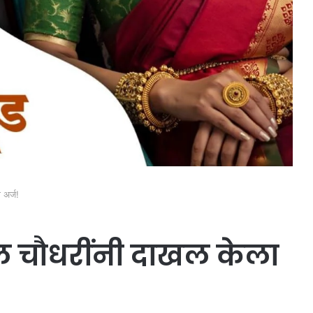
 अर्ज!
 चौधरींनी दाखल केला