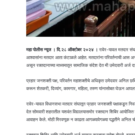
महा पोलीस न्यूज । दि.२८ ऑक्टोबर २०२४ ।
रावेर-यावल मतदार संघ
आश्वासांना मतदार आता कंटाळले आहेत. मतदारांना परिवर्तनाची आस अ
असून रक्तदानाच्या माध्यमातून सामाजिक संदेश देत मी उमेदवारी अर्ज 
प्रहार जनशक्ती पक्ष, परिवर्तन महाशक्तीचे अधिकृत उमेदवार अनिल छब
करून शेतकरी, दिव्यांग, कामगार, महिला, तरुण यांनासोबत घेऊन आपला 
रावेर-यावल विधानसभा मतदार संघातून प्रहार जनशक्ती पक्षाकडून नि
देत सोमवारी शहरातील यशवंत विद्यालयासमोर रक्तदान शिबिर आयोजित के
आवाहन केले. मोठी मिरवणूक न काढता आगळ्यावेगळ्या पद्धतीने अनिल चौधरी
रक्तदान शिबिर आणि उमेदवारी अर्ज दाखल करताना गणेश बोरसे, इरफान 