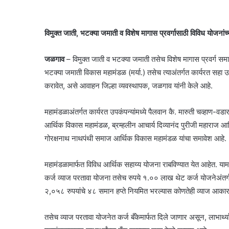
विमुक्त जाती, भटक्या जमाती व विशेष मागास प्रवर्गासाठी विविध योजन
जळगाव
– विमुक्त जाती व भटक्या जमाती तसेच विशेष मागास प्रवर्ग सम
भटक्या जमाती विकास महामंडळ (मर्या.) तसेच त्याअंतर्गत कार्यरत सहा उ
करावेत, असे आवाहन जिल्हा व्यवस्थापक, जळगाव यांनी केले आहे.
महामंडळाअंतर्गत कार्यरत उपकंपन्यांमध्ये पैलवान कै. मारुती चव्हाण-
आर्थिक विकास महामंडळ, ब्रम्हलीन आचार्य दिव्यानंद पुरीजी महारा
गोरक्षनाथ नाथपंथी समाज आर्थिक विकास महामंडळ यांचा समावेश आहे.
महामंडळामार्फत विविध आर्थिक सहाय्य योजना राबविण्यात येत आहेत. या
कर्ज व्याज परतावा योजना तसेच रुपये १.०० लाख थेट कर्ज योजनेअंतर्गत
२,०५८ रुपयांचे ४८ समान हप्ते नियमित भरल्यास कोणतेही व्याज आकारले 
तसेच व्याज परतावा योजनेत कर्ज बँकेमार्फत दिले जाणार असून, लाभार्थ्य