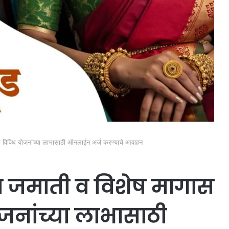
ाठी विविध योजनांच्या लाभासाठी ऑनलाईन अर्ज करण्याचे आवाहन
या जमाती व विशेष मागास
योजनांच्या लाभासाठी