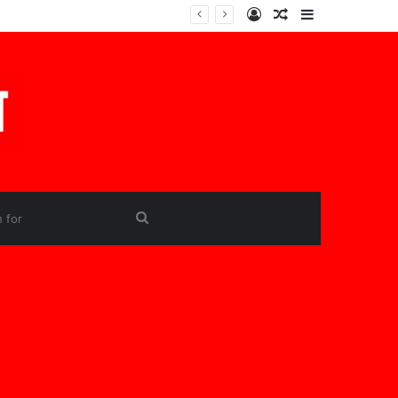
Log
Random
Sidebar
In
Article
Search
for