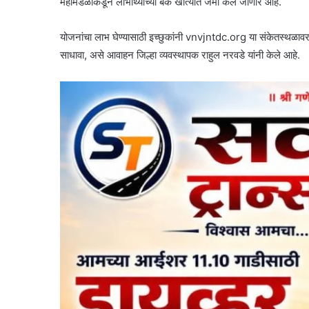
महामंडळाकडून लाभार्थ्यांच्या बँक खात्यात जमा केले जाणार आहे.
योजनांचा लाभ घेण्यासाठी इच्छुकांनी vnvjntdc.org या संकेतस्थळाव
साधावा, असे आवाहन जिल्हा व्यवस्थापक राहुल नरवडे यांनी केले आहे.