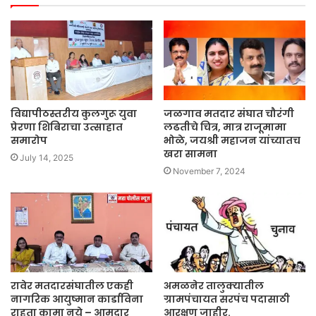
विद्यापीठस्तरीय कुलगुरू युवा
जळगाव मतदार संघात चौरंगी
प्रेरणा शिबिराचा उत्साहात
लढतीचे चित्र, मात्र राजूमामा
समारोप
भोळे, जयश्री महाजन यांच्यातच
खरा सामना
July 14, 2025
November 7, 2024
रावेर मतदारसंघातील एकही
अमळनेर तालुक्यातील
नागरिक आयुष्मान कार्डाविना
ग्रामपंचायत सरपंच पदासाठी
राहता कामा नये – आमदार
आरक्षण जाहीर.