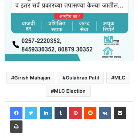
Girish Mahajan
Gulabrao Patil
MLC
MLC Election
LinkedIn
Tumblr
Pinterest
Reddit
VKontakte
Share via Email
Print