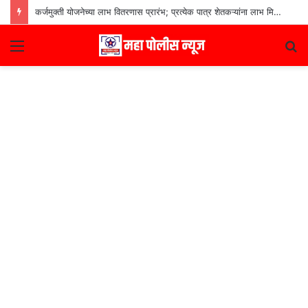
कर्जमुक्ती योजनेच्या लाभ वितरणास प्रारंभ; प्रत्येक पात्र शेतकऱ्यांना लाभ मिळणार– मुख्यमंत्री देवेंद्र फडणवीस
Menu
S
fo