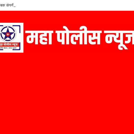
बक कंपनीचे संस्थापक कैलास निळे यांचा ‘मराठी उद्योजक पुरस्कार