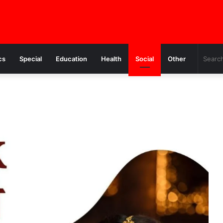
cs
Special
Education
Health
Social
Other