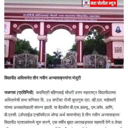
विद्यापीठ अधिसभेत तीन नवीन अभ्यासक्रमांना मंजुरी
जळगाव (प्रतिनिधी
) कवयित्री बहिणाबाई चौधरी उत्तर महाराष्ट्र विद्यापीठाच्या
अधिसभेची सभा शनिवार दि. २७ सप्टेंबर रोजी कुलगुरू प्रा. व्ही.एल. माहेश्वरी
यांच्या अध्यक्षतेखाली संपन्न झाली. या बैठकीत बी.एस.डब्ल्यू., एम.कॉम. आणि,
बी.एस्सी. (ॲप्लाईड एन्हॉयमेंटल ॲण्ड अर्थ सायन्सेस) हे तीन नवीन अभ्यासक्रम
विद्यापीठ प्रशाळांमध्ये सुरु करणे, एक वर्षीय बृहत आराखड्यास सहमती देणे व लेखा