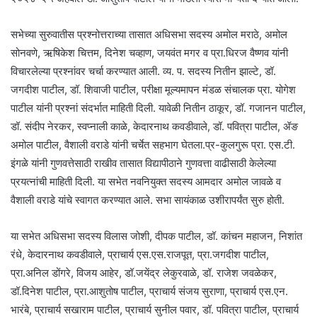
सभेच्या सुरुवातीस प्रश्नोत्तराच्या तासात अधिसभा सदस्य अमोल मराठे, अमोल
सोनवणे, ऋषिकेश चित्तम, दिनेश चव्हाण, जयवंत मगर व प्रा.धिरज वैष्णव यांनी
विचारलेल्या प्रश्नांवर चर्चा करण्यात आली. व्य. प. सदस्य नितीन झाल्टे, डॉ.
जगदीश पाटील, डॉ. शिवाजी पाटील, परीक्षा मूल्यमापन मंडळ संचालक प्रा. योगेश
पाटील यांनी प्रश्नां संदर्भात माहिती दिली. यावेळी नितीन ठाकूर, डॉ. गजानन पाटील,
डॉ. संदीप नेरकर, स्वप्नाली काळे, केदारनाथ कवडीवाले, डॉ. पवित्रा पाटील, ॲङ
अमोल पाटील, वैशाली वराडे यांनी चर्चेत सहभाग घेतला.प्र-कुलगुरू प्रा. एस.टी.
इंगळे यांनी गुणवत्तेसाठी राखीव तासात विद्यापीठाने गुणवत्ता वाढीसाठी केलेल्या
प्रयत्नांची माहिती दिली. या सभेत नवनियुक्त सदस्य आमदार अमोल जावळे व
वैशाली वराडे यांचे स्वागत करण्यात आले. सभा सायंकाळ उशीरापर्यंत सुरु होती.
या सभेत अधिसभा सदस्य विलास जोशी, दीपक पाटील, डॉ. कांचन महाजन, निशांत
रंधे, केदारनाथ कवडीवाले, प्राचार्य एस.एस.राजपूत, प्रा.जगदीश पाटील,
प्रा.अनिल डोंगरे, विजय आहेर, डॉ.जयेंद्र लेकुरवाळे, डॉ. राजेश जवळेकर,
डॉ.दिनेश पाटील, प्रा.आशुतोष पाटील, प्राचार्य संजय सुराणा, प्राचार्य एस.एन.
भारंबे, प्राचार्य सखाराम पाटील, प्राचार्य सुनील पवार, डॉ. पवित्रा पाटील, प्राचार्य