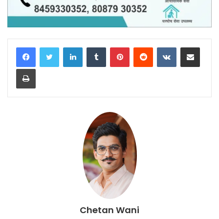
LinkedIn
Tumblr
Pinterest
Reddit
VKontakte
Share via Email
Print
Chetan Wani