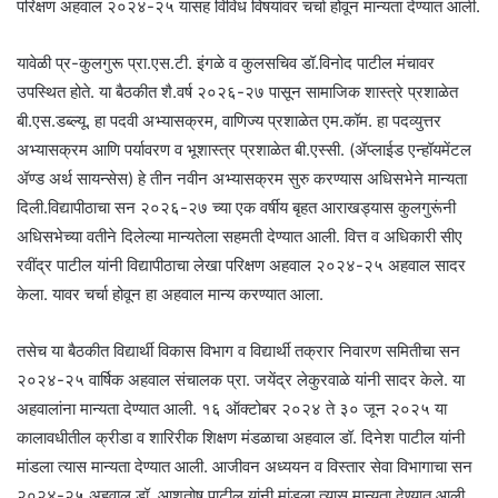
परिक्षण अहवाल २०२४-२५ यासह विविध विषयांवर चर्चा होवून मान्यता देण्यात आली.
यावेळी प्र-कुलगुरू प्रा.एस.टी. इंगळे व कुलसचिव डॉ.विनोद पाटील मंचावर
उपस्थित होते. या बैठकीत शै.वर्ष २०२६-२७ पासून सामाजिक शास्त्रे प्रशाळेत
बी.एस.डब्ल्यू. हा पदवी अभ्यासक्रम, वाणिज्य प्रशाळेत एम.कॉम. हा पदव्युत्तर
अभ्यासक्रम आणि पर्यावरण व भूशास्त्र प्रशाळेत बी.एस्सी. (ॲप्लाईड एन्हॉयमेंटल
ॲण्ड अर्थ सायन्सेस) हे तीन नवीन अभ्यासक्रम सुरु करण्यास अधिसभेने मान्यता
दिली.विद्यापीठाचा सन २०२६-२७ च्या एक वर्षीय बृहत आराखड्यास कुलगुरूंनी
अधिसभेच्या वतीने दिलेल्या मान्यतेला सहमती देण्यात आली. वित्त व अधिकारी सीए
रवींद्र पाटील यांनी विद्यापीठाचा लेखा परिक्षण अहवाल २०२४-२५ अहवाल सादर
केला. यावर चर्चा होवून हा अहवाल मान्य करण्यात आला.
तसेच या बैठकीत विद्यार्थी विकास विभाग व विद्यार्थी तक्रार निवारण समितीचा सन
२०२४-२५ वार्षिक अहवाल संचालक प्रा. जयेंद्र लेकुरवाळे यांनी सादर केले. या
अहवालांना मान्यता देण्यात आली. १६ ऑक्टोबर २०२४ ते ३० जून २०२५ या
कालावधीतील क्रीडा व शारिरीक ‍शिक्षण मंडळाचा अहवाल डॉ. दिनेश पाटील यांनी
मांडला त्यास मान्यता देण्यात आली. आजीवन अध्ययन व विस्तार सेवा विभागाचा सन
२०२४-२५ अहवाल डॉ. आशुतोष पाटील यांनी मांडला त्यास मान्यता देण्यात आली.