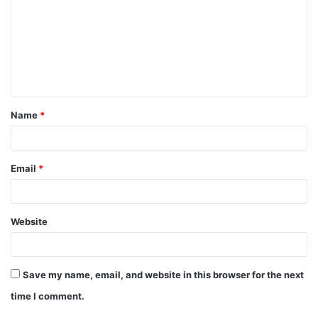
m
m
e
n
t
Name
*
*
Email
*
Website
Save my name, email, and website in this browser for the next
time I comment.