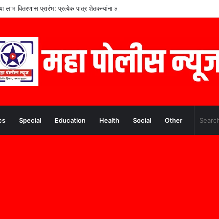
च्या लाभ वितरणास प्रारंभ; प्रत्येक पात्र शेतकऱ्यांना लाभ मिळणार– मुख्यमंत्री देवेंद्र फडणवीस
cs
Special
Education
Health
Social
Other