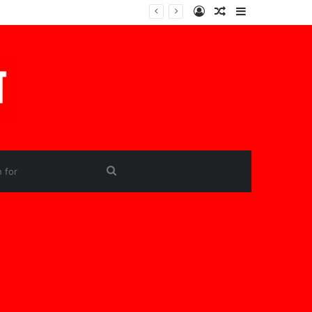
Log
Random
Sidebar
In
Article
Search
for