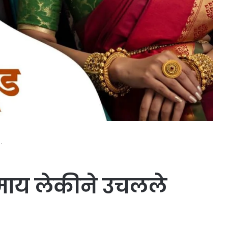
.
माय लेकीने उचलले