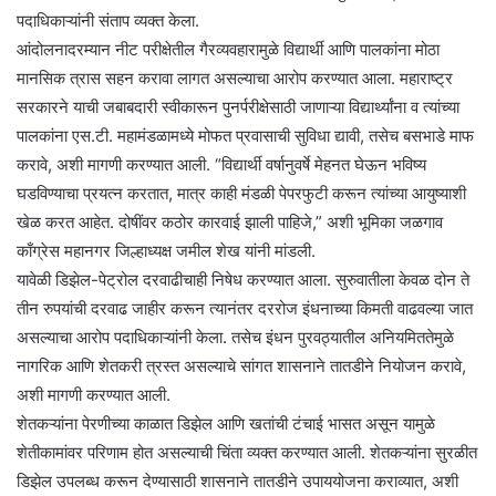
पदाधिकाऱ्यांनी संताप व्यक्त केला.
आंदोलनादरम्यान नीट परीक्षेतील गैरव्यवहारामुळे विद्यार्थी आणि पालकांना मोठा
मानसिक त्रास सहन करावा लागत असल्याचा आरोप करण्यात आला. महाराष्ट्र
सरकारने याची जबाबदारी स्वीकारून पुनर्परीक्षेसाठी जाणाऱ्या विद्यार्थ्यांना व त्यांच्या
पालकांना एस.टी. महामंडळामध्ये मोफत प्रवासाची सुविधा द्यावी, तसेच बसभाडे माफ
करावे, अशी मागणी करण्यात आली. “विद्यार्थी वर्षानुवर्षे मेहनत घेऊन भविष्य
घडविण्याचा प्रयत्न करतात, मात्र काही मंडळी पेपरफुटी करून त्यांच्या आयुष्याशी
खेळ करत आहेत. दोषींवर कठोर कारवाई झाली पाहिजे,” अशी भूमिका जळगाव
काँग्रेस महानगर जिल्हाध्यक्ष जमील शेख यांनी मांडली.
यावेळी डिझेल-पेट्रोल दरवाढीचाही निषेध करण्यात आला. सुरुवातीला केवळ दोन ते
तीन रुपयांची दरवाढ जाहीर करून त्यानंतर दररोज इंधनाच्या किमती वाढवल्या जात
असल्याचा आरोप पदाधिकाऱ्यांनी केला. तसेच इंधन पुरवठ्यातील अनियमिततेमुळे
नागरिक आणि शेतकरी त्रस्त असल्याचे सांगत शासनाने तातडीने नियोजन करावे,
अशी मागणी करण्यात आली.
शेतकऱ्यांना पेरणीच्या काळात डिझेल आणि खतांची टंचाई भासत असून यामुळे
शेतीकामांवर परिणाम होत असल्याची चिंता व्यक्त करण्यात आली. शेतकऱ्यांना सुरळीत
डिझेल उपलब्ध करून देण्यासाठी शासनाने तातडीने उपाययोजना कराव्यात, अशी