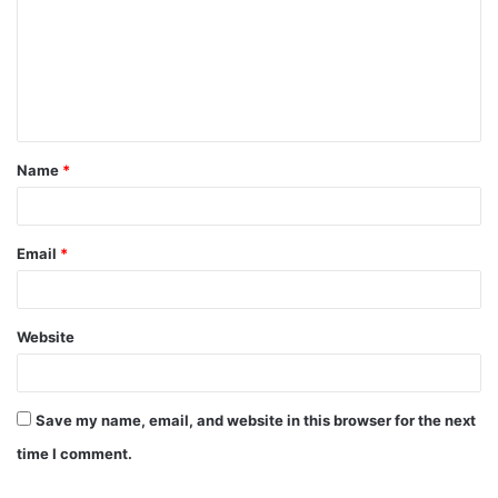
m
m
e
n
t
Name
*
*
Email
*
Website
Save my name, email, and website in this browser for the next
time I comment.