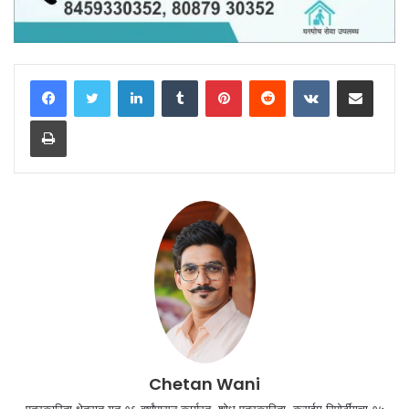
LinkedIn
Tumblr
Pinterest
Reddit
VKontakte
Share via Email
Print
Chetan Wani
पत्रकारिता क्षेत्रात गत १६ वर्षांपासून कार्यरत. शोध पत्रकारिता, क्राईम रिपोर्टींगचा १५