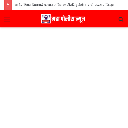
शालेय शिक्षण विभागाचे प्रधान सचिव रणजीतसिंह देओल यांची जळगाव जिल्ह्यातील शाळांना भेट
Menu
S
fo