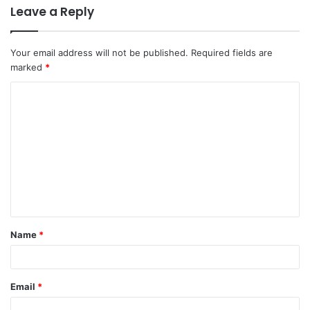
Leave a Reply
Your email address will not be published.
Required fields are
marked
*
C
o
m
m
e
n
t
Name
*
*
Email
*