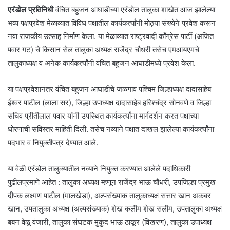
एरंडोल प्रतिनिधी
वंचित बहुजन आघाडीच्या एरंडोल तालुका शाखेत आज झालेल्या
भव्य पक्षप्रवेश मेळाव्यात विविध पक्षातील कार्यकर्त्यांनी मोठ्या संख्येने प्रवेश करून
नवा राजकीय उत्साह निर्माण केला. या मेळाव्यात राष्ट्रवादी काँग्रेस पार्टी (अजित
पवार गट) चे किसान सेल तालुका अध्यक्ष राजेंद्र चौधरी तसेच एमआयएमचे
तालुकाध्यक्ष व अनेक कार्यकर्त्यांनी वंचित बहुजन आघाडीमध्ये प्रवेश केला.
या पक्षप्रवेशानंतर वंचित बहुजन आघाडीचे जळगाव पश्चिम जिल्हाध्यक्ष दादासाहेब
ईश्वर पाटील (लाला सर), जिल्हा उपाध्यक्ष दादासाहेब हरिश्चंद्र सोनवणे व जिल्हा
सचिव प्रीतीलाल पवार यांनी उपस्थित कार्यकर्त्यांना मार्गदर्शन करत पक्षाच्या
धोरणांची सविस्तर माहिती दिली. तसेच नव्याने पक्षात दाखल झालेल्या कार्यकर्त्यांना
पदभार व नियुक्तीपत्र देण्यात आले.
या वेळी एरंडोल तालुक्यातील नव्याने नियुक्त करण्यात आलेले पदाधिकारी
पुढीलप्रमाणे आहेत : तालुका अध्यक्ष म्हणून राजेंद्र भाऊ चौधरी, उपजिल्हा प्रमुख
दीपक लक्ष्मण पाटील (मालखेडा), अल्पसंख्याक तालुकाध्यक्ष सत्तार खान अकबर
खान, उपतालुका अध्यक्ष (अल्पसंख्याक) शेख कलीम शेख सलीम, उपतालुका अध्यक्ष
बबन वेळू वंजारी, तालुका संघटक मुकुंद भाऊ ठाकूर (विखरण), तालुका उपाध्यक्ष