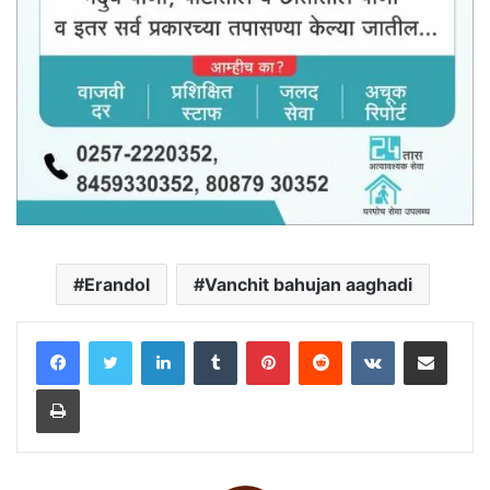
Erandol
Vanchit bahujan aaghadi
LinkedIn
Tumblr
Pinterest
Reddit
VKontakte
Share via Email
Print