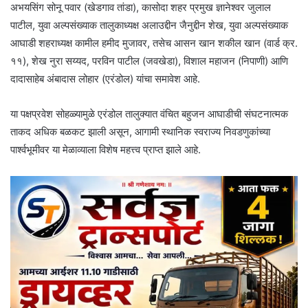
अभयसिंग सोनू पवार (खेडगाव तांडा), कासोदा शहर प्रमुख ज्ञानेश्वर जुलाल
पाटील, युवा अल्पसंख्याक तालुकाध्यक्ष अलाउद्दीन जैनुद्दीन शेख, युवा अल्पसंख्याक
आघाडी शहराध्यक्ष कामील हमीद मुजावर, तसेच आसन खान शकील खान (वार्ड क्र.
११), शेख नुरा सय्यद, परविन पाटील (जवखेडा), विशाल महाजन (निपाणी) आणि
दादासाहेब अंबादास लोहार (एरंडोल) यांचा समावेश आहे.
या पक्षप्रवेश सोहळ्यामुळे एरंडोल तालुक्यात वंचित बहुजन आघाडीची संघटनात्मक
ताकद अधिक बळकट झाली असून, आगामी स्थानिक स्वराज्य निवडणुकांच्या
पार्श्वभूमीवर या मेळाव्याला विशेष महत्त्व प्राप्त झाले आहे.