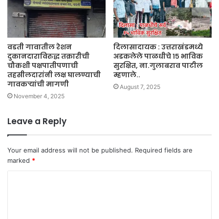
वडती गावातील रेशन
दिलासादायक : उत्तराखंडमध्ये
दुकानदाराविरुद्ध तक्रारीची
अडकलेले पाळधीचे १५ भाविक
चौकशी पक्षपातीपणाची
सुरक्षित, ना.गुलाबराव पाटील
तहसीलदारांनी लक्ष घालण्याची
म्हणाले..
गावकऱ्यांची मागणी
August 7, 2025
November 4, 2025
Leave a Reply
Your email address will not be published.
Required fields are
marked
*
C
o
m