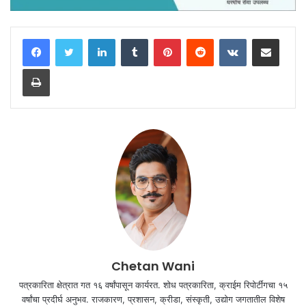
LinkedIn
Tumblr
Pinterest
Reddit
VKontakte
Share via Email
Print
Chetan Wani
पत्रकारिता क्षेत्रात गत १६ वर्षांपासून कार्यरत. शोध पत्रकारिता, क्राईम रिपोर्टींगचा १५
वर्षांचा प्रदीर्घ अनुभव. राजकारण, प्रशासन, क्रीडा, संस्कृती, उद्योग जगतातील विशेष