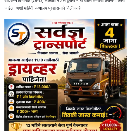
बाह्यरुग्ण विभागात (OPD) सकाळी १० ते दुपारी ५ या वेळेत रुग्णांची तपासणी केली
जाईल, अशी माहिती रुग्णालय प्रशासनाने दिली आहे.