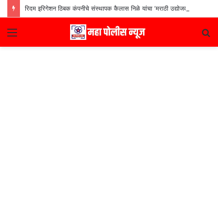
रिदम इरिगेशन ठिबक कंपनीचे संस्थापक कैलास निळे यांचा ‘मराठी उद्योजक पुरस्कार
Menu
S
fo