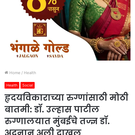
Home
/
Health
Health
Social
हृदयविकाराच्या रुग्णांसाठी मोठी
बातमी: डॉ. उल्हास पाटील
रुग्णालयात मुंबईचे तज्ज्ञ डॉ.
अदनान अली दाखल