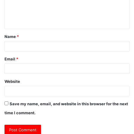
m
e
n
t
Name
*
*
Email
*
Website
Save my name, email, and website in this browser for the next
time I comment.