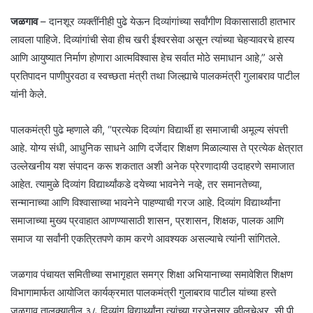
जळगाव
– दानशूर व्यक्तींनीही पुढे येऊन दिव्यांगांच्या सर्वांगीण विकासासाठी हातभार
लावला पाहिजे. दिव्यांगांची सेवा हीच खरी ईश्वरसेवा असून त्यांच्या चेहऱ्यावरचे हास्य
आणि आयुष्यात निर्माण होणारा आत्मविश्वास हेच सर्वात मोठे समाधान आहे,” असे
प्रतिपादन पाणीपुरवठा व स्वच्छता मंत्री तथा जिल्ह्याचे पालकमंत्री गुलाबराव पाटील
यांनी केले.
पालकमंत्री पुढे म्हणाले की, “प्रत्येक दिव्यांग विद्यार्थी हा समाजाची अमूल्य संपत्ती
आहे. योग्य संधी, आधुनिक साधने आणि दर्जेदार शिक्षण मिळाल्यास ते प्रत्येक क्षेत्रात
उल्लेखनीय यश संपादन करू शकतात अशी अनेक प्रेरणादायी उदाहरणे समाजात
आहेत. त्यामुळे दिव्यांग विद्यार्थ्यांकडे दयेच्या भावनेने नव्हे, तर समानतेच्या,
सन्मानाच्या आणि विश्वासाच्या भावनेने पाहण्याची गरज आहे. दिव्यांग विद्यार्थ्यांना
समाजाच्या मुख्य प्रवाहात आणण्यासाठी शासन, प्रशासन, शिक्षक, पालक आणि
समाज या सर्वांनी एकत्रितपणे काम करणे आवश्यक असल्याचे त्यांनी सांगितले.
जळगाव पंचायत समितीच्या सभागृहात समग्र शिक्षा अभियानाच्या समावेशित शिक्षण
विभागामार्फत आयोजित कार्यक्रमात पालकमंत्री गुलाबराव पाटील यांच्या हस्ते
जळगाव तालुक्यातील ३८ दिव्यांग विद्यार्थ्यांना त्यांच्या गरजेनुसार व्हीलचेअर, सी.पी.