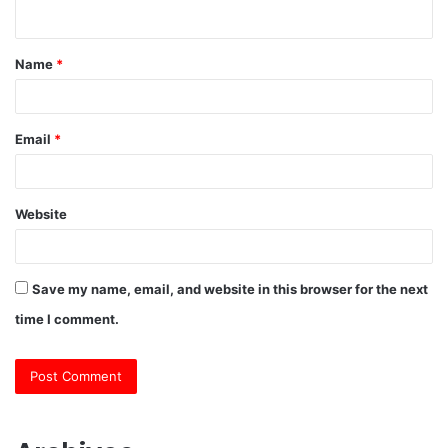
n
t
Name
*
*
Email
*
Website
Save my name, email, and website in this browser for the next
time I comment.